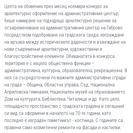
Целта на обявения през месец ноември конкурс за
архитектурно оформление на административния център,
беше намиране на подходящо архитектурно решение за
осъвременяване на административния център на Габрово
посредством подобряване на градската среда, изграждане
на връзка между историческите дадености и въвеждане на
нови съвременни архитектурни, художествени и
благоустройствени елементи. Обхванатата в конкурса
територия е с изцяло обществена функция –
административна, културна, образователна, рекреационна. В
нея са съсредоточени по-важните административни сгради
на града – Община, Областна управа, Съд, Национална
Априловска гимназия, Национален музей на образованието,
Дом на културата, Библиотека, Читалище и др. Като цяло,
площадното пространство с градската градина в сегашния
си вид са оформени в началото на 70-те години, като
последно е изграден паметникът - костница. С годините са
правени само козметични ремонти на фасади и настилки.