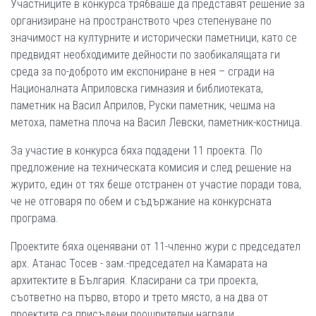
Участниците в конкурса трябваше да представят решение за
организиране на пространството чрез степенуване по
значимост на културните и исторически паметници, като се
предвидят необходимите дейности по заобикалящата ги
среда за по-доброто им експониране в нея – сгради на
Националната Априловска гимназия и библиотеката,
паметник на Васил Априлов, Руски паметник, чешма на
метоха, паметна плоча на Васил Левски, паметник-костница.
За участие в конкурса бяха подадени 11 проекта. По
предложение на техническата комисия и след решение на
журито, един от тях беше отстранен от участие поради това,
че не отговаря по обем и съдържание на конкурсната
програма.
Проектите бяха оценявани от 11-членно жури с председател
арх. Атанас Тосев - зам.-председател на Камарата на
архитектите в България. Класирани са три проекта,
съответно на първо, второ и трето място, а на два от
проектите са присъдени поощрителни награди.