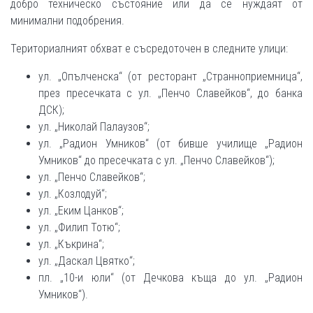
добро техническо състояние или да се нуждаят от
минимални подобрения.
Териториалният обхват е съсредоточен в следните улици:
ул. „Опълченска“ (от ресторант „Странноприемница“,
през пресечката с ул. „Пенчо Славейков“, до банка
ДСК);
ул. „Николай Палаузов“;
ул. „Радион Умников“ (от бивше училище „Радион
Умников“ до пресечката с ул. „Пенчо Славейков“);
ул. „Пенчо Славейков“;
ул. „Козлодуй“;
ул. „Еким Цанков“;
ул. „Филип Тотю“;
ул. „Къкрина“;
ул. „Даскал Цвятко“;
пл. „10-и юли“ (от Дечкова къща до ул. „Радион
Умников“).