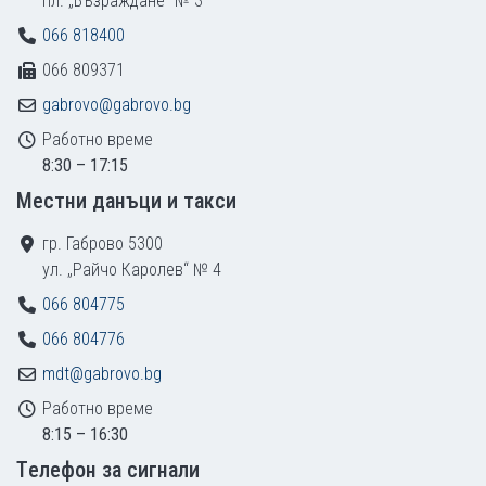
пл. „Възраждане“ № 3
066 818400
066 809371
gabrovo@gabrovo.bg
Работно време
8:30 – 17:15
Местни данъци и такси
гр. Габрово 5300
ул. „Райчо Каролев“ № 4
066 804775
066 804776
mdt@gabrovo.bg
Работно време
8:15 – 16:30
Tелефон за сигнали