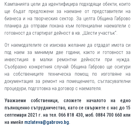
Кампанията цели да идентифицира подходящи обекти, които
ще бъдат предложени за наемане от представители на
бизнеса и на творческия сектор. За целта Община Габрово
планира да отправи покана към потенциални наематели с
готовност да стартират дейност в кв. „Шести участък“.
От наемодателите се изисква желание да отдадат имота си
под наем за минимум две години, както и готовност за
инвестиция в малки ремонтни дейности при нужда.
Съобразно конкретния случай Община Габрово ще осигури
на собствениците техническа помощ по изготвяне на
документация за ремонт на помещението, съгласувателни
процедури, подготовка на договор с наемателя.
Уважаеми собственици, сложете началото на едно
пълноценно сътрудничество, като се свържете с нас до 15
септември 2021 г. на тел. 066 818 430, моб. 0884 700 660 или
на имейл
mzlateva@gabrovo.bg
.