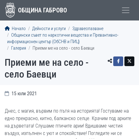
ОБЩИНА ГАБРОВО
Начало
Дейности и услуги
Здравеопазване
Общински съвет по наркотични вещества и Превантивно-
информационен център (ОбСНВ и ПИЦ)
Галерия
Приеми ме на село - село Баевци
Приеми ме на село -
село Баевци
15 юли 2021
Днес, с магия, вървим по пътя на историята! Гостуваме на
едно прекрасно, китно, балканско селце. Крачим под арките
на дърветата! Слушаме птичите арии! Вдишваме чистия
въздух, изпълнен с уют и спокойствие! Погледите ни се