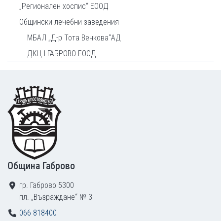
„Регионален хоспис“ ЕООД
Общински лечебни заведения
МБАЛ „Д-р Тота Венкова“АД
ДКЦ I ГАБРОВО ЕООД
Footer
Община Габрово
гр. Габрово 5300
пл. „Възраждане“ № 3
066 818400