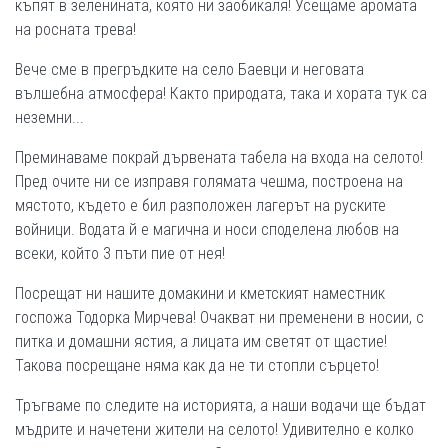
къпят в зеленината, която ни заобикаля! Усещаме аромата
на росната трева!
Вече сме в прегръдките на село Баевци и неговата
вълшебна атмосфера! Както природата, така и хората тук са
неземни...
Преминаваме покрай дървената табела на входа на селото!
Пред очите ни се изправя голямата чешма, построена на
мястото, където е бил разположен лагерът на руските
войници. Водата й е магична и носи споделена любов на
всеки, който 3 пъти пие от нея!
Посрещат ни нашите домакини и кметският наместник
госпожа Тодорка Мирчева! Очакват ни пременени в носии, с
питка и домашни ястия, а лицата им светят от щастие!
Такова посрещане няма как да не ти стопли сърцето!
Тръгваме по следите на историята, а наши водачи ще бъдат
мъдрите и начетени жители на селото! Удивително е колко