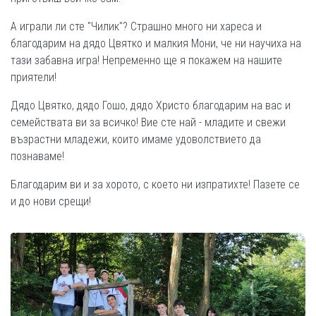
А играли ли сте "Чилик"? Страшно много ни хареса и
благодарим на дядо Цвятко и малкия Мони, че ни научиха на
тази забавна игра! Непременно ще я покажем на нашите
приятели!
Дядо Цвятко, дядо Гошо, дядо Христо благодарим на вас и
семействата ви за всичко! Вие сте най - младите и свежи
възрастни младежи, които имаме удоволствието да
познаваме!
Благодарим ви и за хорото, с което ни изпратихте! Пазете се
и до нови срещи!