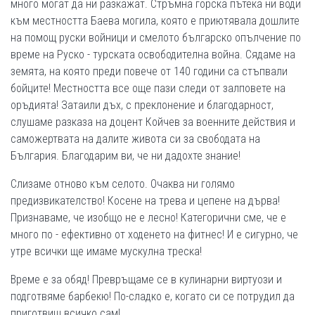
много могат да ни разкажат. Стръмна горска пътека ни води
към местността Баева могила, която е приютявала дошлите
на помощ руски войници и смелото българско опълчение по
време на Руско - турската освободителна война. Сядаме на
земята, на която преди повече от 140 години са стъпвали
бойците! Местността все още пази следи от залповете на
оръдията! Затаили дъх, с преклонение и благодарност,
слушаме разказа на доцент Койчев за военните действия и
саможертвата на далите живота си за свободата на
България. Благодарим ви, че ни дадохте знание!
Слизаме отново към селото. Очаква ни голямо
предизвикателство! Косене на трева и цепене на дърва!
Признаваме, че изобщо не е лесно! Категорични сме, че е
много по - ефективно от ходенето на фитнес! И е сигурно, че
утре всички ще имаме мускулна треска!
Време е за обяд! Превръщаме се в кулинарни виртуози и
подготвяме барбекю! По-сладко е, когато си се потрудил да
приготвиш всичко сам!