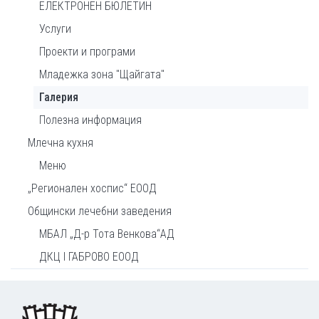
ЕЛЕКТРОНЕН БЮЛЕТИН
Услуги
Проекти и програми
Младежка зона "Щайгата"
Галерия
Полезна информация
Млечна кухня
Меню
„Регионален хоспис“ ЕООД
Общински лечебни заведения
МБАЛ „Д-р Тота Венкова“АД
ДКЦ I ГАБРОВО ЕООД
Footer