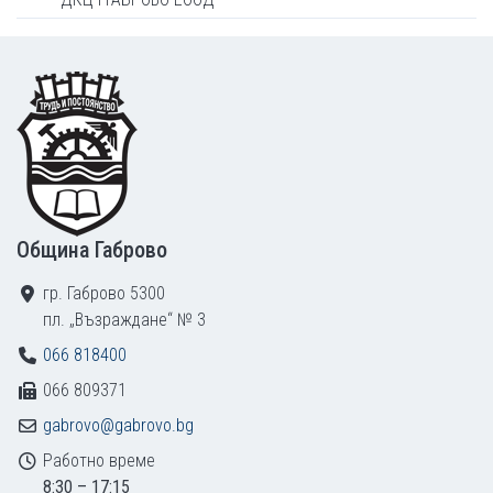
Footer
Община Габрово
гр. Габрово 5300
пл. „Възраждане“ № 3
066 818400
066 809371
gabrovo@gabrovo.bg
Работно време
8:30 – 17:15