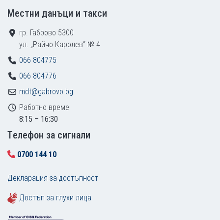
Местни данъци и такси
гр. Габрово 5300
ул. „Райчо Каролев“ № 4
066 804775
066 804776
mdt@gabrovo.bg
Работно време
8:15 – 16:30
Tелефон за сигнали
0700 144 10
Декларация за достъпност
Достъп за глухи лица