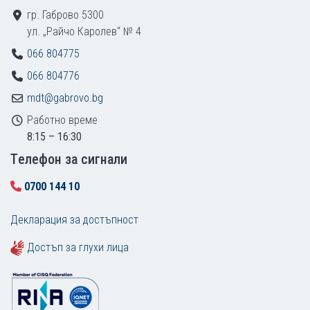
гр. Габрово 5300
ул. „Райчо Каролев“ № 4
066 804775
066 804776
mdt@gabrovo.bg
Работно време
8:15 – 16:30
Tелефон за сигнали
0700 144 10
Декларация за достъпност
Достъп за глухи лица