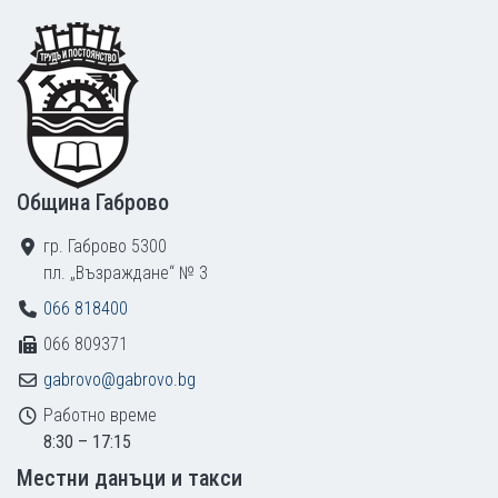
Footer
Община Габрово
гр. Габрово 5300
пл. „Възраждане“ № 3
066 818400
066 809371
gabrovo@gabrovo.bg
Работно време
8:30 – 17:15
Местни данъци и такси