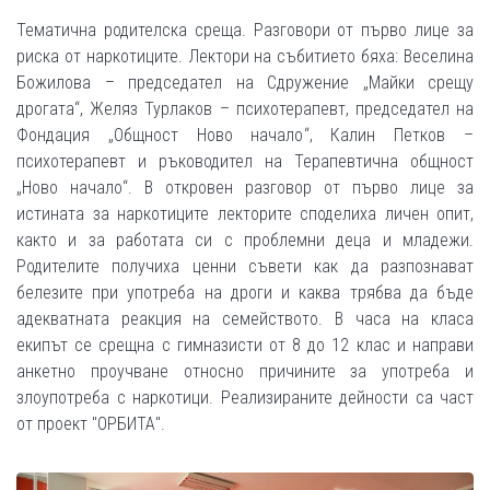
Тематична родителска среща. Разговори от първо лице за
риска от наркотиците. Лектори на събитието бяха: Веселина
Божилова – председател на Сдружение „Майки срещу
дрогата“, Желяз Турлаков – психотерапевт, председател на
Фондация „Общност Ново начало“, Калин Петков –
психотерапевт и ръководител на Терапевтична общност
„Ново начало“. В откровен разговор от първо лице за
истината за наркотиците лекторите споделиха личен опит,
както и за работата си с проблемни деца и младежи.
Родителите получиха ценни съвети как да разпознават
белезите при употреба на дроги и каква трябва да бъде
адекватната реакция на семейството. В часа на класа
екипът се срещна с гимназисти от 8 до 12 клас и направи
анкетно проучване относно причините за употреба и
злоупотреба с наркотици. Реализираните дейности са част
от проект "ОРБИТА".