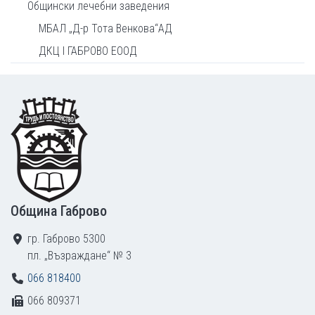
Общински лечебни заведения
МБАЛ „Д-р Тота Венкова“АД
ДКЦ I ГАБРОВО ЕООД
Footer
Община Габрово
гр. Габрово 5300
пл. „Възраждане“ № 3
066 818400
066 809371