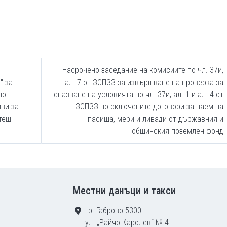
Насрочено заседание на комисиите по чл. 37и,
" за
ал. 7 от ЗСПЗЗ за извършване на проверка за
но
спазване на условията по чл. 37и, ал. 1 и ал. 4 от
ви за
ЗСПЗЗ по сключените договори за наем на
теш
пасища, мери и ливади от държавния и
общинския поземлен фонд
Местни данъци и такси
гр. Габрово 5300
ул. „Райчо Каролев“ № 4