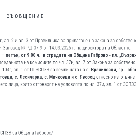
С Ъ О Б Щ Е Н И Е
. 2 и ал. 3 от Правилника за прилагане на закона за собствен
 Заповед № РД-07-9 от 14.03.2025 г. на директора на Областна
г. – петък, от 9:00 ч. в сградата на Община Габрово - пл. „Възр
аседанията на комисиите по чл. 37и, ал. 7 от Закона за собствено
 104г, ал. 1 от ППЗСПЗЗ за землищата на
с. Враниловци, гр. Габро
етовци, с. Лесичарка, с. Мичковци и с. Яворец
относно изготвяне
то лица, които отговарят на условията по чл. 37и, ал. 1 от ЗСПЗЗ
 ЗСПЗЗ за Община Габрово/