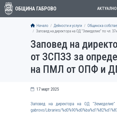
ОБЩИНА ГАБРОВО
АКТУАЛНО
Начало
Дейности и услуги
Общинска собстве
Заповед на директора на ОД "Земеделие" по чл. 37
Заповед на директо
от ЗСПЗЗ за опреде
на ПМЛ от ОПФ и Д
17 март 2025
Заповед на директора на ОД "Земеделие" п
gabrovo/Libraries/%d0%90%d0%ba%d1%82%d1%83