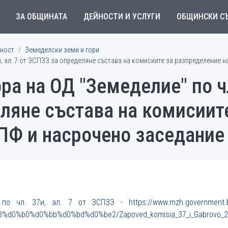
ЗА ОБЩИНАТА
ДЕЙНОСТИ И УСЛУГИ
ОБЩИНСКИ С
ност
Земеделски земи и гори
и, ал. 7 от ЗСПЗЗ за определяне състава на комисиите за разпределение
ра на ОД "Земеделие" по чл
ляне състава на комисиит
ПФ и насрочено заседание
о чл. 37и, ал. 7 от ЗСПЗЗ - https://www.mzh.government.b
%d0%b0%d0%bb%d0%bd%d0%be2/Zapoved_komisia_37_i_Gabrovo_20