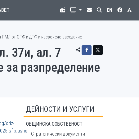
ЪВЕТ
EN
 на ПМЛ от ОПФ и ДПФ и насрочено заседание
. 37и, ал. 7
е за разпределение
ДЕЙНОСТИ И УСЛУГИ
g/odz-
ОБЩИНСКА СОБСТВЕНОСТ
25.sflb.ashx
Стратегически документи