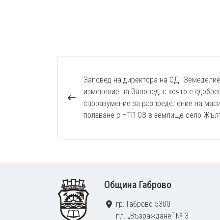
Заповед на директора на ОД "Земеделие
изменение на Заповед, с която е одобре
споразумение за разпределение на маси
ползване с НТП ОЗ в землище село Жъл
Footer
Община Габрово
гр. Габрово 5300
пл. „Възраждане“ № 3