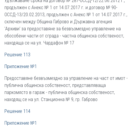
Удължаване срока на договор № 287-ОССД-12/22.06.2012 г.,
продължен с Анекс № 1 от 14.07.2017 г. и договор № 90-
ОССД-13/20.02.2013, продължен с Анекс № 1 от 14.07.2017 г.,
сключен между Община Габрово и Държавна агенция
'Архиви' за предоставяне за безвъзмездно управление на
обособени части от сграда - частна общинска собственост,
находяща се на ул. Чардафон № 17
Решение 113
Приложение №1
Предоставяне безвъзмездно за управление на част от имот -
публична общинска собственост, представляваща
паркомясто в гараж - публична общинска собственост,
находящ се на ул. Станционна № 9, гр. Габрово
Решение 114
Приложение №1