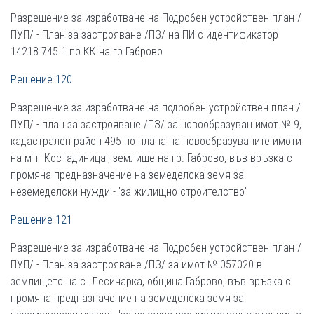
Разрешение за изработване на Подробен устройствен план /
ПУП/ - План за застрояване /ПЗ/ на ПИ с идентификатор
14218.745.1 по КК на гр.Габрово
Решение 120
Разрешение за изработване на подробен устройствен план /
ПУП/ - план за застрояване /ПЗ/ за новообразуван имот № 9,
кадастрален район 495 по плана на новообразуваните имоти
на м-т 'Костадиница', землище на гр. Габрово, във връзка с
промяна предназначение на земеделска земя за
неземеделски нужди - 'за жилищно строителство'
Решение 121
Разрешение за изработване на Подробен устройствен план /
ПУП/ - План за застрояване /ПЗ/ за имот № 057020 в
землището на с. Лесичарка, община Габрово, във връзка с
промяна предназначение на земеделска земя за