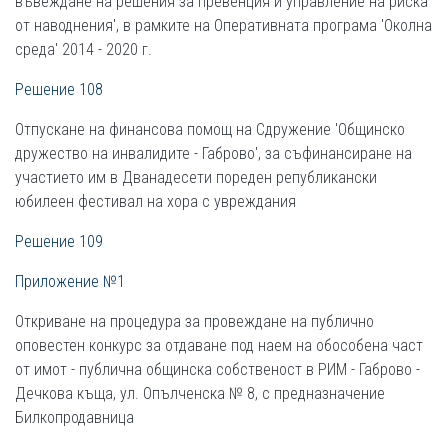
въвеждане на решения за превенция и управление на риска
от наводнения', в рамките на Оперативната програма 'Околна
среда' 2014 - 2020 г.
Решение 108
Отпускане на финансова помощ на Сдружение 'Общинско
дружество на инвалидите - Габрово', за съфинансиране на
участието им в Дванадесети пореден републикански
юбилеен фестивал на хора с увреждания
Решение 109
Приложение №1
Откриване на процедура за провеждане на публично
оповестен конкурс за отдаване под наем на обособена част
от имот - публична общинска собственост в РИМ - Габрово -
Дечкова къща, ул. Опълченска № 8, с предназначение
Билкопродавница