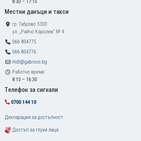
8:30 – 17:15
Местни данъци и такси
гр. Габрово 5300
ул. „Райчо Каролев“ № 4
066 804775
066 804776
mdt@gabrovo.bg
Работно време
8:15 – 16:30
Tелефон за сигнали
0700 144 10
Декларация за достъпност
Достъп за глухи лица