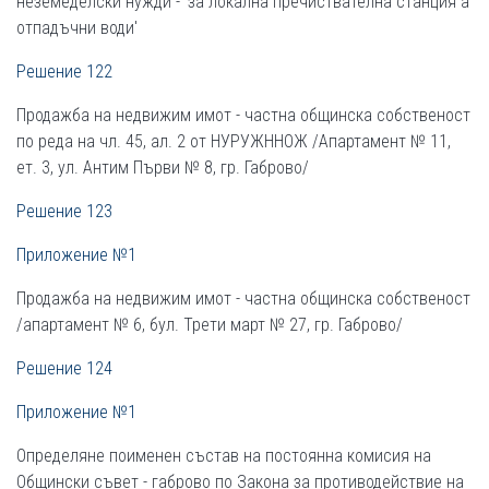
неземеделски нужди - 'за локална пречиствателна станция а
отпадъчни води'
Решение 122
Продажба на недвижим имот - частна общинска собственост
по реда на чл. 45, ал. 2 от НУРУЖННОЖ /Апартамент № 11,
ет. 3, ул. Антим Първи № 8, гр. Габрово/
Решение 123
Приложение №1
Продажба на недвижим имот - частна общинска собственост
/апартамент № 6, бул. Трети март № 27, гр. Габрово/
Решение 124
Приложение №1
Определяне поименен състав на постоянна комисия на
Общински съвет - габрово по Закона за противодействие на