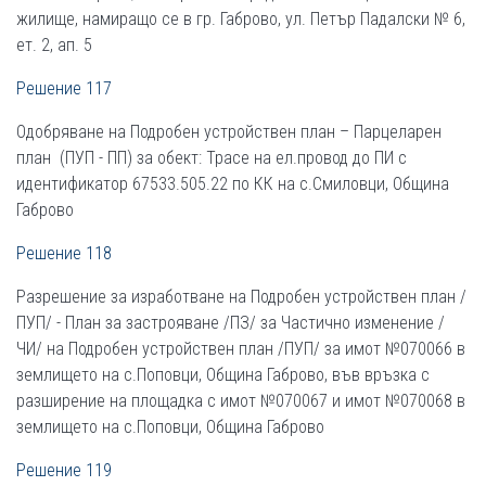
жилище, намиращо се в гр. Габрово, ул. Петър Падалски № 6,
ет. 2, ап. 5
Решение 117
Одобряване на Подробен устройствен план – Парцеларен
план (ПУП - ПП) за обект: Трасе на ел.провод до ПИ с
идентификатор 67533.505.22 по КК на с.Смиловци, Община
Габрово
Решение 118
Разрешение за изработване на Подробен устройствен план /
ПУП/ - План за застрояване /ПЗ/ за Частично изменение /
ЧИ/ на Подробен устройствен план /ПУП/ за имот №070066 в
землището на с.Поповци, Община Габрово, във връзка с
разширение на площадка с имот №070067 и имот №070068 в
землището на с.Поповци, Община Габрово
Решение 119