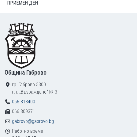
ПРИЕМЕН ДЕН
Footer
Община Габрово
гр. Габрово 5300
пл. „Възраждане“ № 3
066 818400
066 809371
gabrovo@gabrovo.bg
Работно време