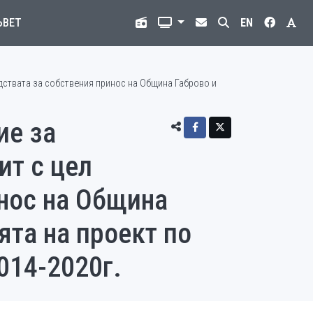
ЪВЕТ
EN
дствата за собствения принос на Община Габрово и
ие за
ит с цел
инос на Община
ята на проект по
014-2020г.