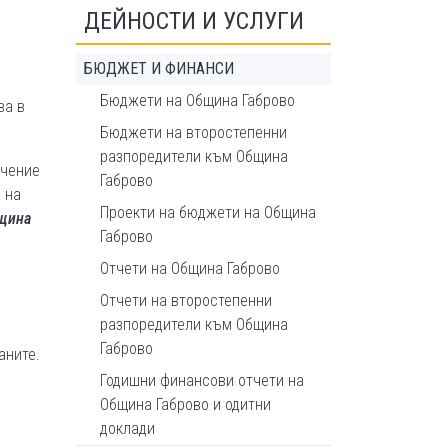
ДЕЙНОСТИ И УСЛУГИ
БЮДЖЕТ И ФИНАНСИ
Бюджети на Община Габрово
ва в
Бюджети на второстепенни
разпоредители към Община
ачение
Габрово
 на
Проекти на бюджети на Община
бщина
Габрово
Отчети на Община Габрово
Отчети на второстепенни
разпоредители към Община
Габрово
аните.
Годишни финансови отчети на
Община Габрово и одитни
доклади