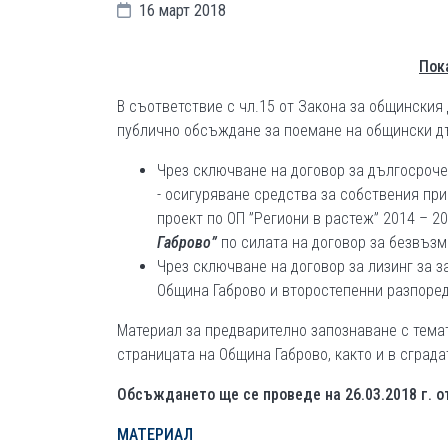
16 март 2018
Пок
В съответствие с чл.15 от Закона за общинския
публично обсъждане за поемане на общински д
Чрез сключване на договор за дългосроче
- осигуряване средства за собствения пр
проект по ОП ”Региони в растеж” 2014 – 2
Габрово”
по силата на договор за безвъзм
Чрез сключване на договор за лизинг за 
Община Габрово и второстепенни разпоред
Материал за предварително запознаване с тема
страницата на Община Габрово, както и в сград
Обсъждането ще се проведе на 2
6.0
3.2018 г. о
МАТЕРИАЛ