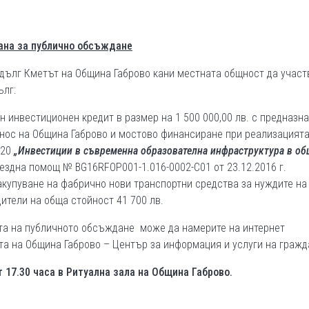
ана за публично обсъждане
 дълг Кметът на Община Габрово кани местната общност да участ
ълг:
н инвестиционен кредит в размер на 1 500 000,00 лв. с предназн
инос на Община Габрово и мостово финансиране при реализацията
020
„Инвестиции в съвременна образователна инфраструктура в о
ездна помощ № BG16RFOP001-1.016-0002-C01 от 23.12.2016 г.
закупуване на фабрично нови транспортни средства за нуждите на
ители на обща стойност 41 700 лв.
та на публичното обсъждане може да намерите на интернет
ата на Община Габрово – Център за информация и услуги на гражд
т 17.
30 часа в Ритуална зала на Община Габрово.