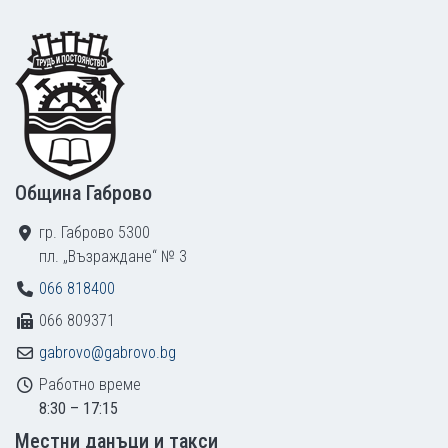
Footer
Община Габрово
гр. Габрово 5300
пл. „Възраждане“ № 3
066 818400
066 809371
gabrovo@gabrovo.bg
Работно време
8:30 – 17:15
Местни данъци и такси