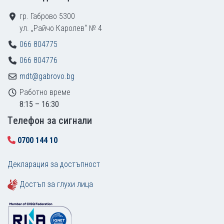
гр. Габрово 5300
ул. „Райчо Каролев“ № 4
066 804775
066 804776
mdt@gabrovo.bg
Работно време
8:15 – 16:30
Tелефон за сигнали
0700 144 10
Декларация за достъпност
Достъп за глухи лица