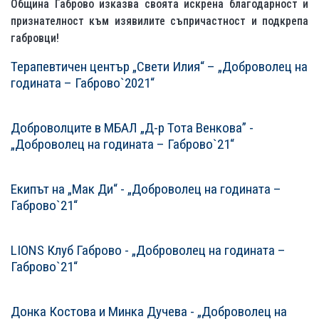
Община Габрово изказва своята искрена благодарност и
признателност към изявилите съпричастност и подкрепа
габровци!
Терапевтичен център „Свети Илия“ – „Доброволец на
годината – Габрово`2021“
СТАТИИСТАТИИ
Доброволците в МБАЛ „Д-р Тота Венкова” -
„Доброволец на годината – Габрово`21“
Екипът на „Мак Ди“ - „Доброволец на годината –
Габрово`21“
LIONS Клуб Габрово - „Доброволец на годината –
Габрово`21“
Донка Костова и Минка Дучева - „Доброволец на