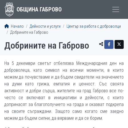
ОБЩИНА ГАБРОВО
Начало
Дейности и услуги
Център за работа с доброволци
Добрините на Габрово
Добрините на Габрово
На 5 декември светът отбелязва Международния ден на
доброволеца, като символ на всички моменти, в които
можем да почувстваме и да бъдем свидетели на значението
на думи като грижа, емпатия и ценност. Със своята
активност и добри сърца, жителите на град Габрово все по-
често се включват в инициативи и дейности, с които
допринасят за благополучието на града и оказват подкрепа
на своите съграждани. Защото само когато сме заедно
можем да бъдем силни, да вярваме и да се борим.