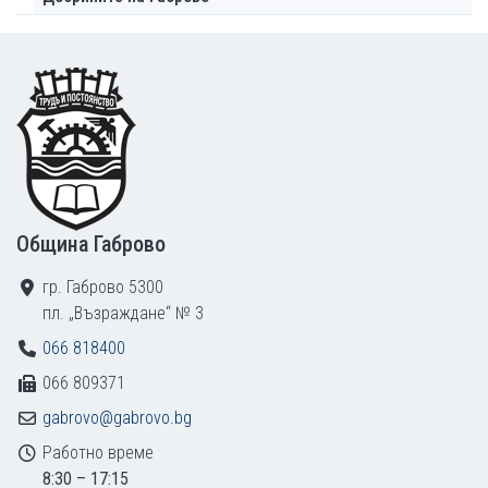
Footer
Община Габрово
гр. Габрово 5300
пл. „Възраждане“ № 3
066 818400
066 809371
gabrovo@gabrovo.bg
Работно време
8:30 – 17:15