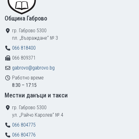
Община Габрово
гр. Габрово 5300
пл. „Възраждане“ № 3
066 818400
066 809371
gabrovo@gabrovo.bg
Работно време
8:30 – 17:15
Местни данъци и такси
гр. Габрово 5300
ул. „Райчо Каролев“ № 4
066 804775
066 804776