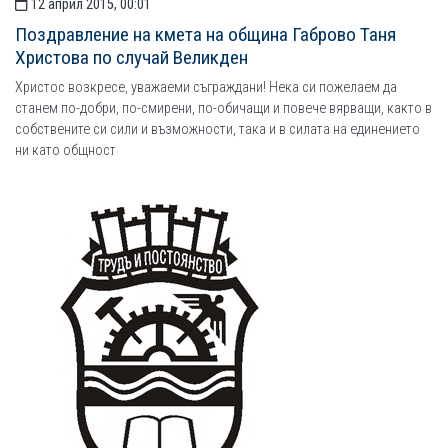
12 април 2015, 00:01
Поздравление на кмета на община Габрово Таня
Христова по случай Великден
Христос возкресе, уважаеми съграждани! Нека си пожелаем да
станем по-добри, по-смирени, по-обичащи и повече вярващи, както в
собствените си сили и възможности, така и в силата на единението
ни като общност