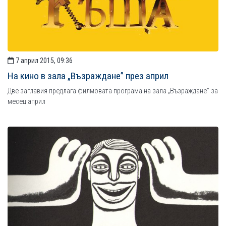
7 април 2015, 09:36
На кино в зала „Възраждане” през април
Две заглавия предлага филмовата програма на зала „Възраждане” за
месец април