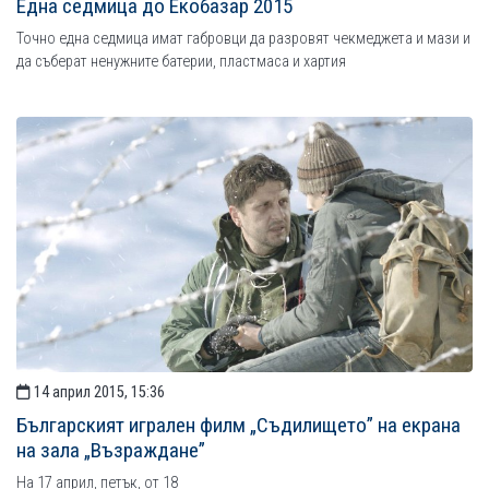
Една седмица до Екобазар 2015
Точно една седмица имат габровци да разровят чекмеджета и мази и
да съберат ненужните батерии, пластмаса и хартия
14 април 2015, 15:36
Българският игрален филм „Съдилището” на екрана
на зала „Възраждане”
На 17 април, петък, от 18