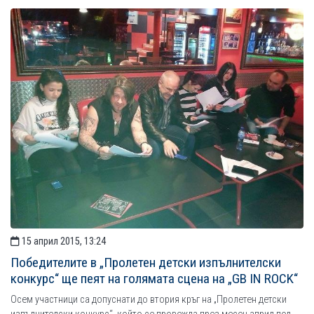
15 април 2015, 13:24
Победителите в „Пролетен детски изпълнителски
конкурс“ ще пеят на голямата сцена на „GB IN ROCK“
Осем участници са допуснати до втория кръг на „Пролетен детски