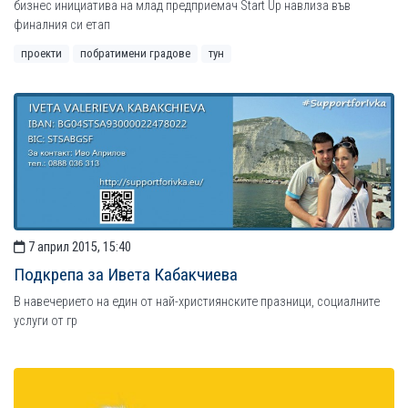
бизнес инициатива на млад предприемач Start Up навлиза във
финалния си етап
проекти
побратимени градове
тун
7 април 2015, 15:40
Подкрепа за Ивета Кабакчиева
В навечерието на един от най-християнските празници, социалните
услуги от гр