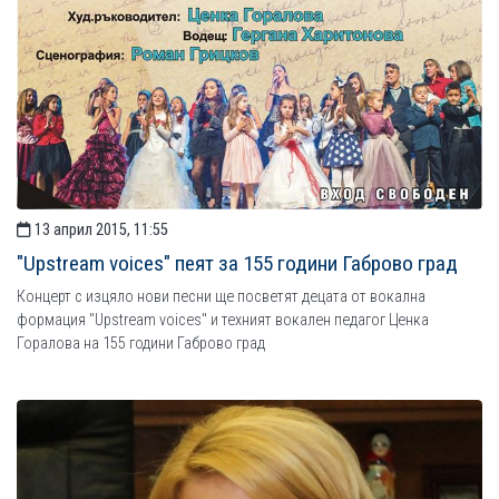
13 април 2015, 11:55
"Upstream voices" пеят за 155 години Габрово град
Концерт с изцяло нови песни ще посветят децата от вокална
формация "Upstream voices" и техният вокален педагог Ценка
Горалова на 155 години Габрово град