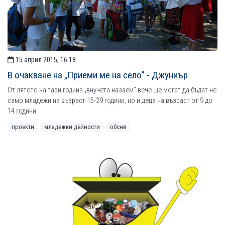
15 април 2015, 16:18
В очакване на „Приеми ме на село” - Джуниър
От лятото на тази година „внучета назаем” вече ще могат да бъдат не
само младежи на възраст 15-29 години, но и деца на възраст от 9 до
14 години
проекти
младежки дейности
обснв