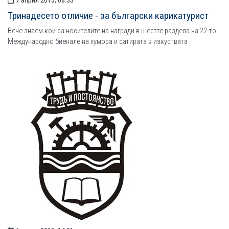
7 април 2015, 08:33
Тринадесето отличие - за български карикатурист
Вече знаем кои са носителите на награди в шестте раздела на 22-то
Международно биенале на хумора и сатирата в изкуствата