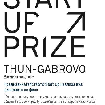
8 април 2015, 10:02
Предизвикателството Start Up навлиза във
финалната си фаза
Обявената през месец юни миналата година съвместна идея на
Община Габрово и град Тун, Швейцария за конкурс за стартираща