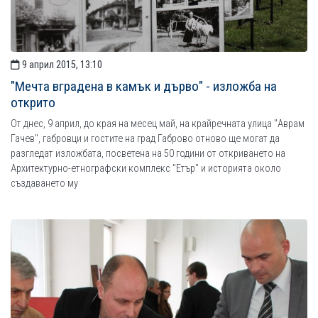
9 април 2015, 13:10
"Мечта вградена в камък и дърво" - изложба на
открито
От днес, 9 април, до края на месец май, на крайречната улица "Аврам
Гачев", габровци и гостите на град Габрово отново ще могат да
разгледат изложбата, посветена на 50 години от откриването на
Архитектурно-етнографски комплекс "Етър" и историята около
създаването му