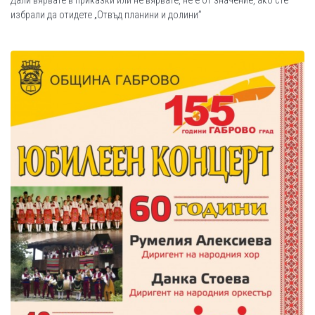
Дали вярвате в приказки или не вярвате, не е от значение, ако сте
избрали да отидете „Отвъд планини и долини”