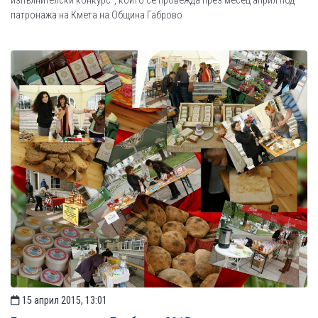
изпълнителски конкурс“, който се провежда през месец април под
патронажа на Кмета на Община Габрово
15 април 2015, 13:01