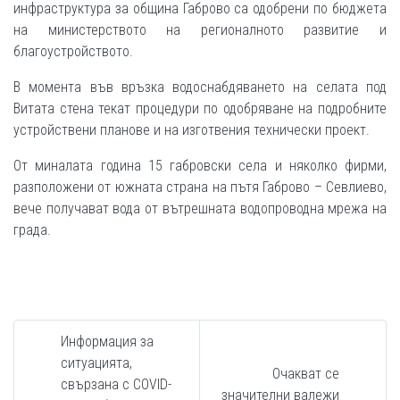
инфраструктура за община Габрово са одобрени по бюджета
на министерството на регионалното развитие и
благоустройството.
В момента във връзка водоснабдяването на селата под
Витата стена текат процедури по одобряване на подробните
устройствени планове и на изготвения технически проект.
От миналата година 15 габровски села и няколко фирми,
разположени от южната страна на пътя Габрово – Севлиево,
вече получават вода от вътрешната водопроводна мрежа на
града.
Информация за
ситуацията,
Очакват се
свързана с COVID-
значителни валежи