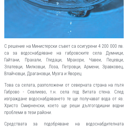
С решение на Министерски съвет са осигурени 4 200 000 лв.
са за водоснабдяване на габровските села Думници,
Гайтани, Прахали, Гледаци, Мрахори, Чавеи, Пецевци,
Златевци, Милковци, Лоза, Петровци, Армени, Зравковец,
Влайчовци, Драгановци, Музга и Яворец.
Това са селата, разположени от северната страна на пътя
Габрово - Севлиево, т.н. села под Витата стена. След
изграждане водоснабдяването те ще получават вода от яз.
Христо Смирненски, което ще реши дългогодишни водни
проблеми в тези райони.
Средствата за подобряване на водоснабдителната