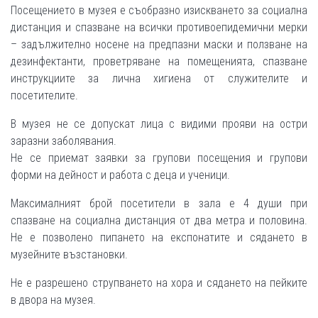
Посещението в музея е съобразно изискването за социална
дистанция и спазване на всички противоепидемични мерки
– задължително носене на предпазни маски и ползване на
дезинфектанти, проветряване на помещенията, спазване
инструкциите за лична хигиена от служителите и
посетителите.
В музея не се допускат лица с видими прояви на остри
заразни заболявания.
Не се приемат заявки за групови посещения и групови
форми на дейност и работа с деца и ученици.
Максималният брой посетители в зала е 4 души при
спазване на социална дистанция от два метра и половина.
Не е позволено пипането на експонатите и сядането в
музейните възстановки.
Не е разрешено струпването на хора и сядането на пейките
в двора на музея.