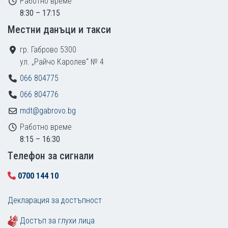
Работно време
8:30 – 17:15
Местни данъци и такси
гр. Габрово 5300
ул. „Райчо Каролев“ № 4
066 804775
066 804776
mdt@gabrovo.bg
Работно време
8:15 – 16:30
Tелефон за сигнали
0700 144 10
Декларация за достъпност
Достъп за глухи лица