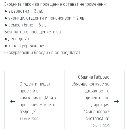
Входните такси за посещение остават непроменени:
● възрастни – 3 лв.
● ученици, студенти и пенсионери – 2 лв.
● семеен билет - 6 лв.
Безплатно е посещението за:
● деца до 7 г.
● хора с увреждания
Екскурзоводни беседи не се предлагат.
Община Габрово
Студенти пишат
обявява конкурс за
проекти в
длъжността
кампанията „Моята
директор на
професия – моето
дирекция
бъдеще“
"Финансово -
счетоводна"
11 май 2020
12 май 2020