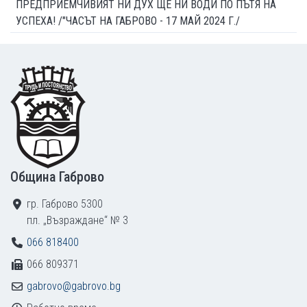
ПРЕДПРИЕМЧИВИЯТ НИ ДУХ ЩЕ НИ ВОДИ ПО ПЪТЯ НА
УСПЕХА! /"ЧАСЪТ НА ГАБРОВО - 17 МАЙ 2024 Г./
Footer
Община Габрово
гр. Габрово 5300
пл. „Възраждане“ № 3
066 818400
066 809371
gabrovo@gabrovo.bg