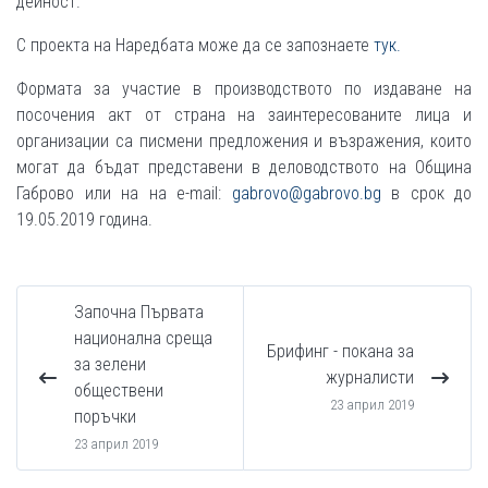
дейност.
С проекта на Наредбата може да се запознаете
тук.
Формата за участие в производството по издаване на
посочения акт от страна на заинтересованите лица и
организации са писмени предложения и възражения, които
могат да бъдат представени в деловодството на Община
Габрово или на на е-mail:
gabrovo@gabrovo.bg
в срок до
19.05.2019 година.
Започна Първата
национална среща
Брифинг - покана за
за зелени
журналисти
обществени
23 април 2019
поръчки
23 април 2019