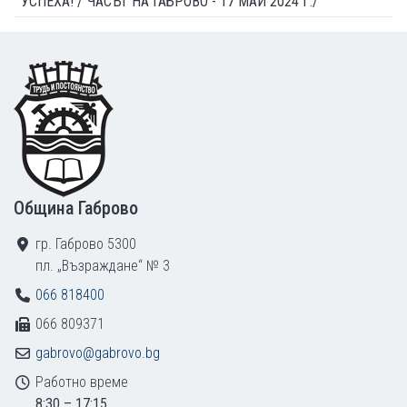
УСПЕХА! /"ЧАСЪТ НА ГАБРОВО - 17 МАЙ 2024 Г./
Footer
Община Габрово
гр. Габрово 5300
пл. „Възраждане“ № 3
066 818400
066 809371
gabrovo@gabrovo.bg
Работно време
8:30 – 17:15