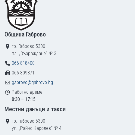
Община Габрово
гр. Габрово 5300
пл. „Възраждане“ № 3
066 818400
066 809371
gabrovo@gabrovo.bg
Работно време
8:30 – 17:15
Местни данъци и такси
гр. Габрово 5300
ул. „Райчо Каролев“ № 4