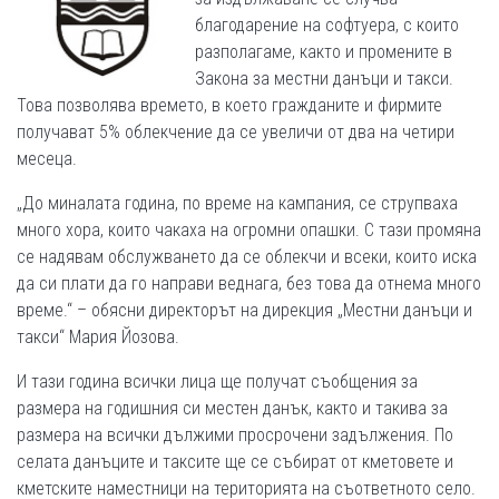
благодарение на софтуера, с които
разполагаме, както и промените в
Закона за местни данъци и такси.
Това позволява времето, в което гражданите и фирмите
получават 5% облекчение да се увеличи от два на четири
месеца.
„До миналата година, по време на кампания, се струпваха
много хора, които чакаха на огромни опашки. С тази промяна
се надявам обслужването да се облекчи и всеки, които иска
да си плати да го направи веднага, без това да отнема много
време.“ – обясни директорът на дирекция „Местни данъци и
такси“ Мария Йозова.
И тази година всички лица ще получат съобщения за
размера на годишния си местен данък, както и такива за
размера на всички дължими просрочени задължения. По
селата данъците и таксите ще се събират от кметовете и
кметските наместници на територията на съответното село.