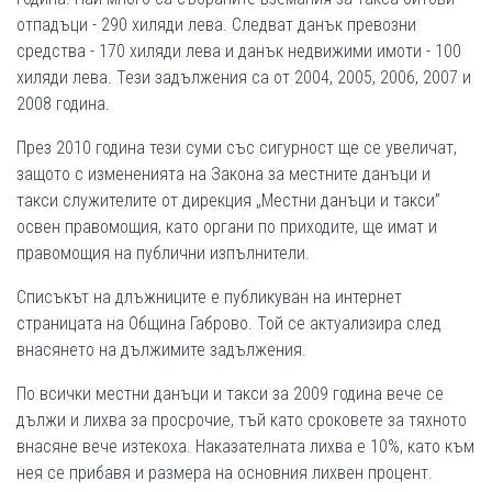
отпадъци - 290 хиляди лева. Следват данък превозни
средства - 170 хиляди лева и данък недвижими имоти - 100
хиляди лева. Тези задължения са от 2004, 2005, 2006, 2007 и
2008 година.
През 2010 година тези суми със сигурност ще се увеличат,
защото с измененията на Закона за местните данъци и
такси служителите от дирекция „Местни данъци и такси”
освен правомощия, като органи по приходите, ще имат и
правомощия на публични изпълнители.
Списъкът на длъжниците е публикуван на интернет
страницата на Община Габрово. Той се актуализира след
внасянето на дължимите задължения.
По всички местни данъци и такси за 2009 година вече се
дължи и лихва за просрочие, тъй като сроковете за тяхното
внасяне вече изтекоха. Наказателната лихва е 10%, като към
нея се прибавя и размера на основния лихвен процент.