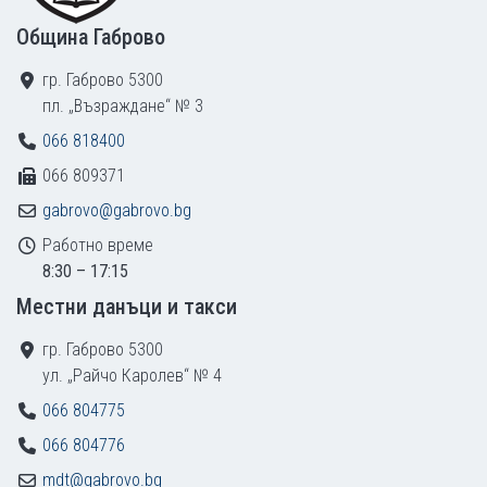
Община Габрово
гр. Габрово 5300
пл. „Възраждане“ № 3
066 818400
066 809371
gabrovo@gabrovo.bg
Работно време
8:30 – 17:15
Местни данъци и такси
гр. Габрово 5300
ул. „Райчо Каролев“ № 4
066 804775
066 804776
mdt@gabrovo.bg