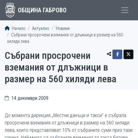
ОБЩИНА ГАБРОВО
Начало
Актуално
Новини
Събрани просрочени вземания от длъжници в размер на 560
хиляди лева
Събрани просрочени
вземания от длъжници в
размер на 560 хиляди лева
14 декември 2009
До момента дирекция „Местни данъци и такси” е събрала
просрочени вземания от длъжници в размер на 560 хиляди
лева, които представляват 10% от събраните суми през тази
година. Най-много са събраните вземания за такса битови