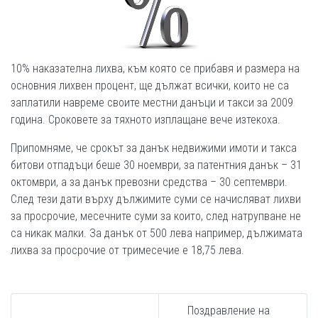
10% наказателна лихва, към която се прибавя и размера на
основния лихвен процент, ще дължат всички, които не са
заплатили навреме своите местни данъци и такси за 2009
година. Сроковете за тяхното изплащане вече изтекоха.
Припомняме, че срокът за данък недвижими имоти и такса
битови отпадъци беше 30 ноември, за патентния данък – 31
октомври, а за данък превозни средства – 30 септември.
След тези дати върху дължимите суми се начисляват лихви
за просрочие, месечните суми за които, след натрупване не
са никак малки. За данък от 500 лева например, дължимата
лихва за просрочие от тримесечие е 18,75 лева.
Поздравление на