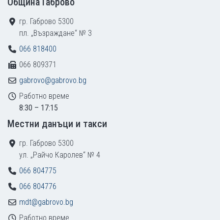
Община Габрово
гр. Габрово 5300
пл. „Възраждане“ № 3
066 818400
066 809371
gabrovo@gabrovo.bg
Работно време
8:30 – 17:15
Местни данъци и такси
гр. Габрово 5300
ул. „Райчо Каролев“ № 4
066 804775
066 804776
mdt@gabrovo.bg
Работно време