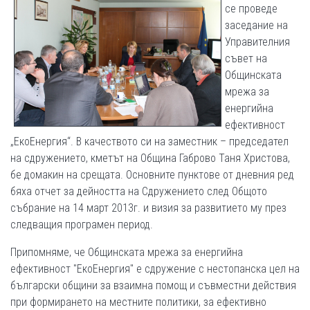
се проведе
заседание на
Управителния
съвет на
Общинската
мрежа за
енергийна
ефективност
„ЕкоЕнергия“. В качеството си на заместник – председател
на сдружението, кметът на Община Габрово Таня Христова,
бе домакин на срещата. Основните пунктове от дневния ред
бяха отчет за дейността на Сдружението след Общото
събрание на 14 март 2013г. и визия за развитието му през
следващия програмен период.
Припомняме, че Общинската мрежа за енергийна
ефективност "ЕкоЕнергия" е сдружение с нестопанска цел на
български общини за взаимна помощ и съвместни действия
при формирането на местните политики, за ефективно