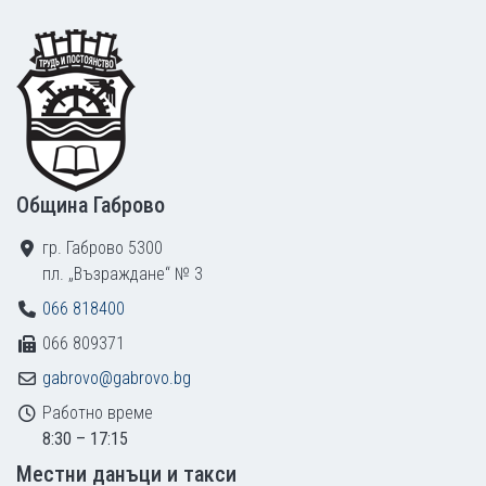
Footer
Община Габрово
гр. Габрово 5300
пл. „Възраждане“ № 3
066 818400
066 809371
gabrovo@gabrovo.bg
Работно време
8:30 – 17:15
Местни данъци и такси