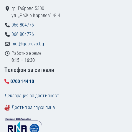
гр. Габрово 5300
ул. „Райчо Каролев“ № 4
066 804775
066 804776
mdt@gabrovo.bg
Работно време
8:15 – 16:30
Tелефон за сигнали
0700 144 10
Декларация за достъпност
Достъп за глухи лица