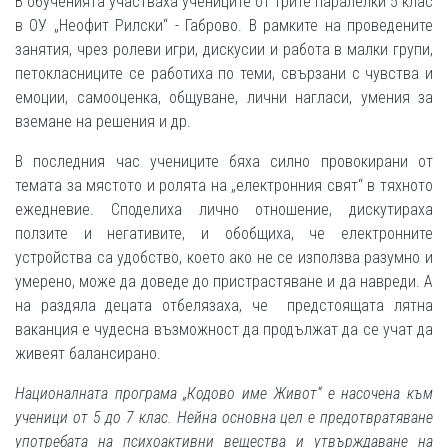
В обученията участваха учениците от трите паралелки 5 клас
в ОУ „Неофит Рилски“ - Габрово. В рамките на проведените
занятия, чрез ролеви игри, дискусии и работа в малки групи,
петокласниците се работиха по теми, свързани с чувства и
емоции, самооценка, общуване, лични нагласи, умения за
вземане на решения и др.
В последния час учениците бяха силно провокирани от
темата за мястото и ролята на „електронния свят“ в тяхното
ежедневие. Споделиха лично отношение, дискутираха
ползите и негативите, и обобщиха, че електронните
устройства са удобство, което ако не се използва разумно и
умерено, може да доведе до пристрастяване и да навреди. А
на раздяла децата отбелязаха, че предстоящата лятна
ваканция е чудесна възможност да продължат да се учат да
живеят балансирано.
Националната програма „Кодово име Живот“ е насочена към
ученици от 5 до 7 клас. Нейна основна цел е предотвратяване
употребата на психоактивни вещества и утвърждаване на