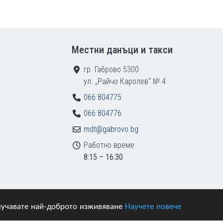
Местни данъци и такси
гр. Габрово 5300
ул. „Райчо Каролев“ № 4
066 804775
066 804776
mdt@gabrovo.bg
Работно време
8:15 – 16:30
получавате най-доброто изживяване
Научете повече
азени.