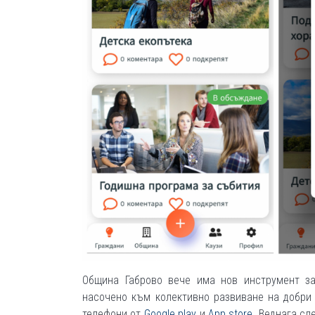
Община Габрово вече има нов инструмент за
насочено към колективно развиване на добри
телефони от
Google play
и
App store
. Веднага сл