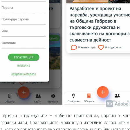
 връзка с гражданите – мобилно приложение, наречено Komit
 градски идеи. Приложението можете да изтеглите за вашите м
ед като се регистрирате вие ставате участници в публичната пл