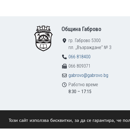
Footer
Община Габрово
гр. Габрово 5300
пл. „Възраждане“ № 3
066 818400
066 809371
gabrovo@gabrovo.bg
Работно време
8:30 – 17:15
Този сайт използва бисквитки, за да се гарантира, че 
© 2009–2026 Община Габрово. Всички права зап