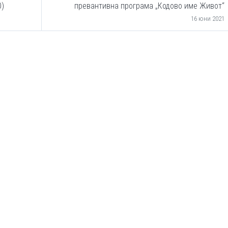
0)
превантивна програма „Кодово име Живот“
16 юни 2021