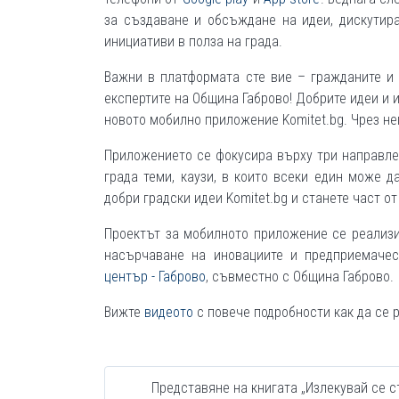
за създаване и обсъждане на идеи, дискутир
инициативи в полза на града.
Важни в платформата сте вие – гражданите и
експертите на Община Габрово! Добрите идеи и 
новото мобилно приложение Komitet.bg. Чрез н
Приложението се фокусира върху три направлен
града теми, каузи, в които всеки един може 
добри градски идеи Komitet.bg и станете част о
Проектът за мобилното приложение се реализи
насърчаване на иновациите и предприемачес
център - Габрово
, съвместно с Община Габрово.
Вижте
видеото
с повече подробности как да се р
Представяне на книгата „Излекувай се с