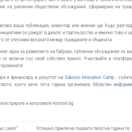
ане на различни обществени обсъждания, сформиране на граж
 всяка ваша публикация, коментар или мнение ще бъде разглед
инициативи се раждат в диалог и партньорство и именно това е ц
его се улеснява връзката между гражданите и общината.
ия: идеи за развитието на Габрово, публични обсъждания по в
да се включи със свой собствен принос. Участвайте в платфор
т промяната!
ра и финансира, в резултат на
Gabrovo Innovation Camp
- събити
твото, което вече пета година организира
Областен информа
егистрирате и използвате Komitet.bg
ъс смях!“
Успешно приключи първата пилотна година по