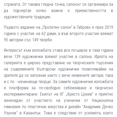
страната. От такава гледна точка, салонът се организира за
да подчертае колко важна е приемствеността в
художествените традиции.
Първото издание на „Пролетен салон” в Габрово е през 2019
година с участие на 62 дами, а във второто участие вземат
95 авторки със 149 творби.
Интересът към изложбата става все по-широк и тази година
вече 139 художнички вземат участие в салона. Идеята на
галерията е широко представяне на творческите търсения
на съвремените български художнички позволявайки на
зрителя да се запознае както с вече изявените автори, така
и с по - начинаещи творци. За самите художнички изложбата
е платформа за по-свободно себеизяване и творческо
експериментиране. Екипът на ХГ „Христо Цокев“ е приятно
изненадан от участието на ученички от Национална
гимназия по пластични изкуства и дизайн "Академик Дечко
Узунов" в Казанлък. Това е следствие от усилията, които