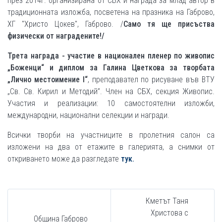
през 2014г. организирана от СБХ и награда за млад автор в
традиционната изложба, посветена на празника на Габрово,
ХГ "Христо Цокев", Габрово. /
Само тя ще присъства
физически от наградените!/
Трета награда - участие в национален пленер по живопис
„Боженци“ и диплом за
Галина Цветкова за творбата
„Лично местоимение I“
, преподавател по рисуване във ВТУ
„Св. Св. Кирил и Методий”. Член на СБХ, секция Живопис.
Участия и реализации: 10 самостоятелни изложби,
международни, национални селекции и награди.
Всички творби на участниците в пролетния салон са
изложени на два от етажите в галерията, а снимки от
откриването може да разгледате
тук.
Кметът Таня
Христова с
Община Габрово