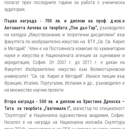
полагат през последните години за работа с ученическа
аудитория.
Първа награда - 700 лв. и диплом на
проф. д.изк.н
Антоанета Анчева за творбата „Пон дьо Гар“,
ръководител
на катедра „Изкуствознание и теоретични дисциплини” във
факултета по изобразително изкуство на ВТУ „Св. Св. Кирил
и Методий“. Член е на Постоянната комисия по хуманитарни
науки и изкуства в Националната агенция за оценяване и
акредитация, София. От 2007 г. до 2011 г. е декан на
Факултет Изобразително изкуство към Великотърновски
университет “Св. св. Кирил и Методий”. Изнася лекции във
Франция, Италия, Португалия, Испания и др., ръководител е
на множество научни проекти.
Втора награда - 500 лв. и диплом на
Христина Дренска –
Тита за творбата „Гватемала I“,
магистър по специалност
"Скулптура" в Национална художествена академия, София.
Носител е на награда на Национална изложба Скулптура