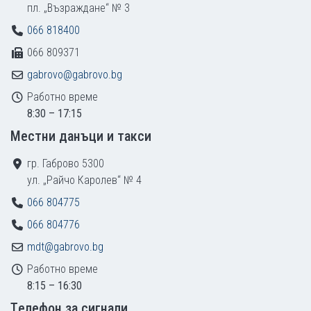
пл. „Възраждане“ № 3
066 818400
066 809371
gabrovo@gabrovo.bg
Работно време
8:30 – 17:15
Местни данъци и такси
гр. Габрово 5300
ул. „Райчо Каролев“ № 4
066 804775
066 804776
mdt@gabrovo.bg
Работно време
8:15 – 16:30
Tелефон за сигнали