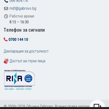
066 804776
mdt@gabrovo.bg
Работно време
8:15 – 16:30
Tелефон за сигнали
0700 144 10
Декларация за достъпност
Достъп за глухи лица
© 2009–2026 Община Габрово. Всички права запазени.