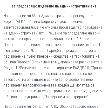
за предстоящо издаване на административен акт
На основание чл.66 от Административно-процесуалния
кодекс /АПК/, Община Габрово уведомява всички
заинтересовани лица, че открива производство по издаване
на административен акт – Решение за определяне на зони
за платено паркиране на територията на гр. Габрово.
Проектът за Решението е изготвен на основание чл.9, ал.4
във връзка с чл.9, ал.6 от Наредба за реда за престой и
паркиране на пътни превозни средства на територията на
община Габрово. С приемането му, правилата разписаните в
Раздел ІІ /Режим за платено паркиране/ и РАЗДЕЛ ІІІ /Право
на локално преференциално платено паркиране на лек
автомобил на живущите в зоните за почасово платено
паркиране/ на горепосочената Наредба ще могат да се
прилагат на терен и да се контролират от новосъздаденото
общинско предприятие „Паркиране и репатриране“.
На основание чл. 69, ал.1 от АПК, Община Габрово определя