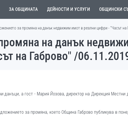
ЗА ОБЩИНАТА
ДЕЙНОСТИ И УСЛУГИ
ОБЩИНСКИ С
жението за промяна на данък недвижим имот в реални цифри - "Часът на Г
промяна на данък недвижи
сът на Габрово" /06.11.201
ни данъци, а гост - Мария Йозова, директор на Дирекция Местни
дложението за промяна, което Община Габрово публикува в пон