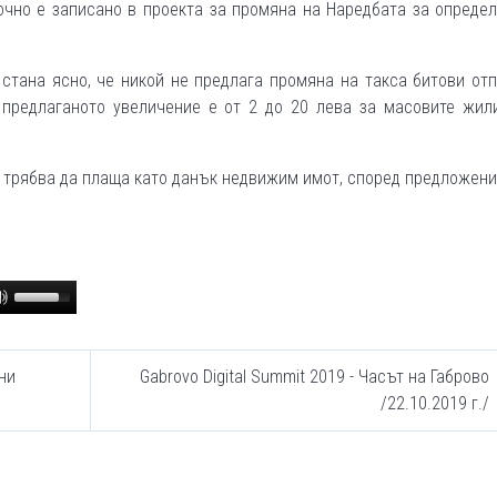
очно е записано в проекта за промяна на Наредбата за опреде
 стана ясно, че никой не предлага промяна на такса битови от
 предлаганото увеличение е от 2 до 20 лева за масовите жил
 трябва да плаща като данък недвижим имот, според предложени
Use
Up/Down
Arrow
keys
ни
Gabrovo Digital Summit 2019 - Часът на Габрово
to
/22.10.2019 г./
increase
or
decrease