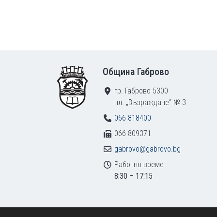
Footer
Община Габрово
гр. Габрово 5300
пл. „Възраждане“ № 3
066 818400
066 809371
gabrovo@gabrovo.bg
Работно време
8:30 – 17:15