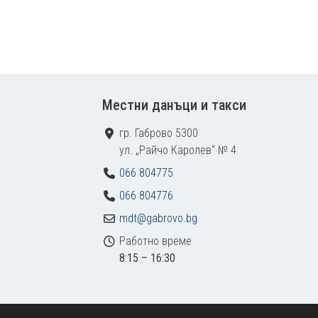
Местни данъци и такси
гр. Габрово 5300
ул. „Райчо Каролев“ № 4
066 804775
066 804776
mdt@gabrovo.bg
Работно време
8:15 – 16:30