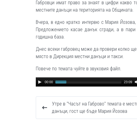
Габровци имат право за знаят в цифри какво т
местните данъци на територията на Общината.
Вчера, в едно кратко интервю с Мария Йозова,
Предложението касае данък сгради, а в пари
годишна база.
Днес всеки габровец може да провери колко ще
място в Дирекция местни данъци и такси.
Повече по темата чуйте в звуковия файл.
Audio
00:00
23:09
Player
Утре в "Часът на Габрово" темата е мест
данъци, гост ще бъде Мария Йозова