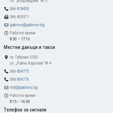
пл. „Възраждане“ № 3
066 818400
066 809371
gabrovo@gabrovo.bg
Работно време
8:30 – 17:15
Местни данъци и такси
гр. Габрово 5300
ул. „Райчо Каролев“ № 4
066 804775
066 804776
mdt@gabrovo.bg
Работно време
8:15 – 16:30
Tелефон за сигнали