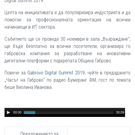
Digital Summit 2019.
Целта на инициативата е да популяризира индустрията и да
помогне за професионалната ориентация на всички
начинаещи в ИТ сектора.
Събитието ще се проведе 30 ноември в зала „Възраждане“,
ще бъде безплатно за всички посетители, организира го
габровска компания за разработване на иновативни
дигитални платформи с подкрепата Община Габрово.
Повече за
Gabrovo Digital Summit 2019
, чуйте в предадането
„Часът на Габрово“ по радио Бумеранг ФМ, гост по темата
беше Виолина Иванова.
Audio
00:00
30:09
Player
Предложението за