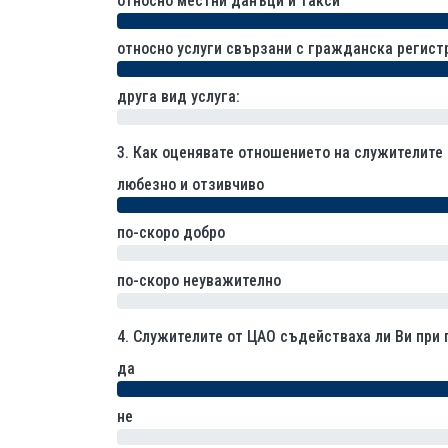
относно местни данъци и такси
относно услуги свързани с гражданска регист
друга вид услуга:
0% (0)
3.
Как оценявате отношението на служителите
любезно и отзивчиво
по-скоро добро
0% (0)
по-скоро неуважително
0% (0)
4.
Служителите от ЦАО съдействаха ли Ви при 
да
не
0% (0)