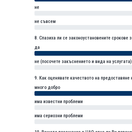
не
0% (0)
не съвсем
0% (0)
8.
Спазиха ли се законоустановените срокове 
да
не (посочете закъснението и вида на услугата)
0% (0)
9.
Как оценявате качеството на предоставяне 
много добро
има известни проблеми
0% (0)
има сериозни проблеми
0% (0)