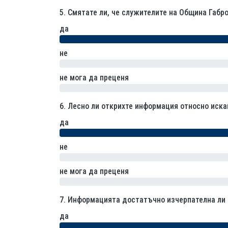
5.
Смятате ли, че служителите на Община Габр
да
не
0% (0)
не мога да преценя
0% (0)
6.
Лесно ли открихте информация относно иска
да
не
0% (0)
не мога да преценя
0% (0)
7.
Информацията достатъчно изчерпателна ли
да