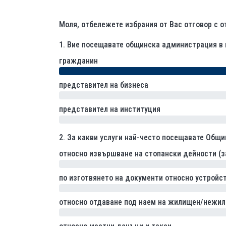
Моля, отбележете избрания от Вас отговор с о
1.
Вие посещавате общинска администрация в 
гражданин
представител на бизнеса
0% (0)
представител на институция
0% (0)
2.
За какви услуги най-често посещавате Общи
относно извършване на стопански дейности (за
0% (0)
по изготвянето на документи относно устройст
0% (0)
относно отдаване под наем на жилищен/нежи
0% (0)