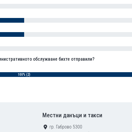
инистративното обслужване бихте отправили?
100% (2)
Местни данъци и такси
гр. Габрово 5300