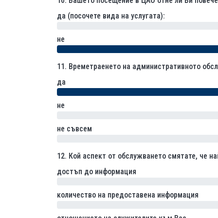
10.
Вашето посещение в ЦАО отне ли Ви повече
да (посочете вида на услугата):
0% (0)
не
11.
Времетраенето на административното обсл
да
не
0% (0)
не съвсем
0% (0)
12.
Кой аспект от обслужването смятате, че н
достъп до информация
0% (0)
количество на предоставена информация
0% (0)