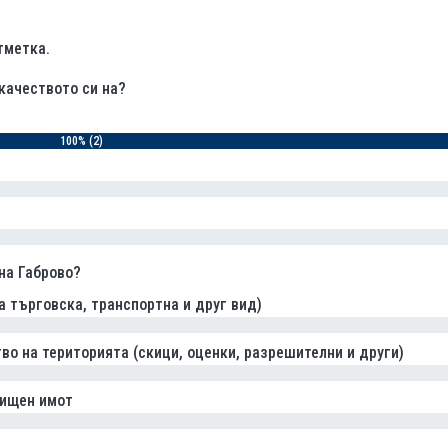
тметка.
качеството си на?
100% (2)
на Габрово?
 търговска, транспортна и друг вид)
во на територията (скици, оценки, разрешителни и други)
лищен имот