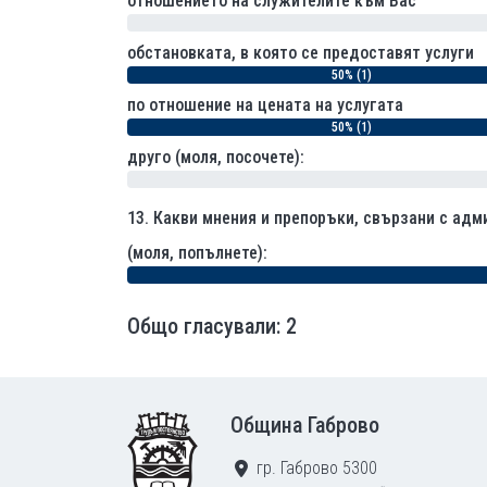
отношението на служителите към Вас
0% (0)
обстановката, в която се предоставят услуги
50% (1)
по отношение на цената на услугата
50% (1)
друго (моля, посочете):
0% (0)
13.
Какви мнения и препоръки, свързани с адм
(моля, попълнете):
Общо гласували: 2
Footer
Община Габрово
гр. Габрово 5300