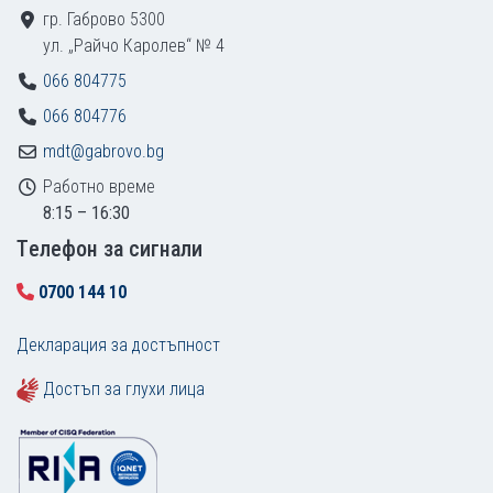
гр. Габрово 5300
ул. „Райчо Каролев“ № 4
066 804775
066 804776
mdt@gabrovo.bg
Работно време
8:15 – 16:30
Tелефон за сигнали
0700 144 10
Декларация за достъпност
Достъп за глухи лица