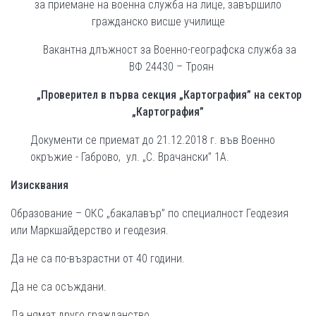
за приемане на военна служба на лице, завършило
гражданско висше училище
Вакантна длъжност за Военно-географска служба за
ВФ 24430 – Троян
„Проверител в първа секция „Картография” на сектор
„Картография”
Документи се приемат до 21.12.2018 г. във Военно
окръжие - Габрово, ул. „С. Врачански” 1А.
Изисквания
Образование – ОКС „бакалавър” по специалност Геодезия
или Маркшайдерство и геодезия.
Да не са по-възрастни от 40 години.
Да не са осъждани.
Да нямат друго гражданство.