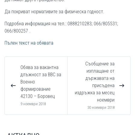
Да покриват нормативите за физическа годност.
Подробна информация на тел.: 0888210283; 066/805531;
066/800257 .
Пълен текст на обявата
Съобщение за
Обява за вакантна
изплащане от
длъжност за ВВС за
държавата на
Военно
присъдена
формирование
издръжка за месец
42130 – Боровец
ноември
9 ноември 2018
30 ноември 2018