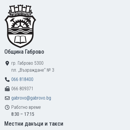
Footer
Община Габрово
гр. Габрово 5300
пл. „Възраждане“ № 3
066 818400
066 809371
gabrovo@gabrovo.bg
Работно време
8:30 – 17:15
Местни данъци и такси