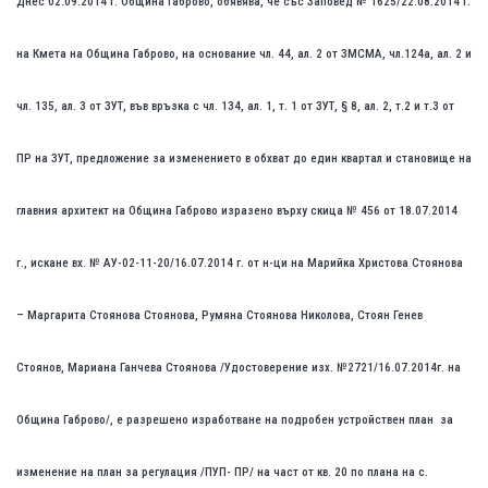
Днес 02.09.2014 г. Община Габрово, обявява, че със Заповед № 1625/22.08.2014 г.
на Кмета на Община Габрово, на основание чл. 44, ал. 2 от ЗМСМА, чл.124а, ал. 2 и
чл. 135, ал. 3 от ЗУТ, във връзка с чл. 134, ал. 1, т. 1 от ЗУТ, § 8, ал. 2, т.2 и т.3 от
ПР на ЗУТ, предложение за изменението в обхват до един квартал и становище на
главния архитект на Община Габрово изразено върху скица № 456 от 18.07.2014
г., искане вх. № АУ-02-11-20/16.07.2014 г. от н-ци на Марийка Христова Стоянова
– Маргарита Стоянова Стоянова, Румяна Стоянова Николова, Стоян Генев
Стоянов, Мариана Ганчева Стоянова /Удостоверение изх. №2721/16.07.2014г. на
Община Габрово/, е разрешено изработване на подробен устройствен план за
изменение на план за регулация /ПУП- ПР/ на част от кв. 20 по плана на с.