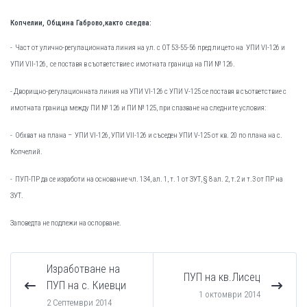
Копчелии, Община Габрово,както следва:
- Част от улично-регулационната линия на ул. с ОТ 53-55-56 пред лицето на УПИ VІ-126 и
УПИ VІІ-126, се поставя в съответствие с имотната граница на ПИ № 126.
- Дворищно-регулационната линия на УПИ VІ-126 с УПИ V-125 се поставя в съответствие с
имотната граница между ПИ № 126 и ПИ № 125, при спазване на следните условия:
- Обхват на плана – УПИ VІ-126, УПИ VІІ-126 и съседен УПИ V-125 от кв. 20 по плана на с.
Копчелий.
- ПУП-ПР да се изработи на основание чл. 134, ал. 1, т. 1 от ЗУТ, § 8 ал. 2, т.2 и т.3 от ПР на
ЗУТ.
Заповедта не подлежи на оспорване.
Изработване на
ПУП на кв.Лисец
ПУП на с. Киевци
1 октомври 2014
2 Септември 2014