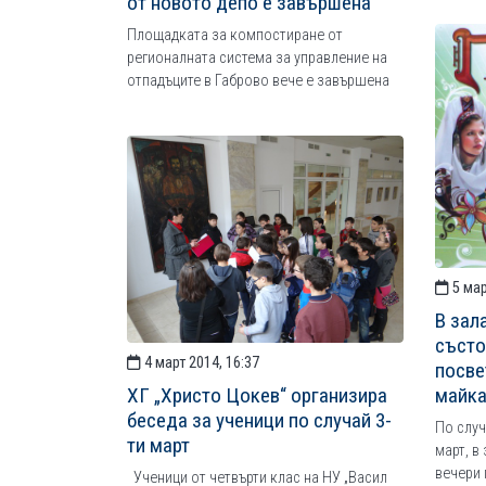
от новото депо е завършена
Площадката за компостиране от
регионалната система за управление на
отпадъците в Габрово вече е завършена
5 мар
В зал
състо
4 март 2014, 16:37
посве
майка
ХГ „Христо Цокев“ организира
беседа за ученици по случай 3-
По случ
ти март
март, в
вечери 
Ученици от четвърти клас на НУ „Васил