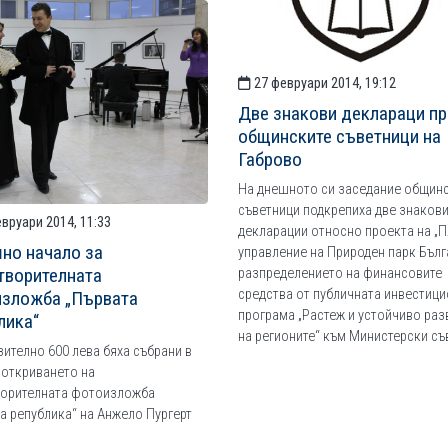
27 февруари 2014, 19:12
Две знакови деклараци пр
общинските съветници на
Габрово
На днешното си заседание общин
съветници подкрепиха две знаков
вруари 2014, 11:33
декларации относно проекта на „П
но начало за
управление на Природен парк Бълг
творителната
разпределението на финансовите
средства от публичната инвестиц
зложба „Първата
програма „Растеж и устойчиво раз
лика“
на регионите“ към Министерски съ
ително 600 лева бяха събрани в
 откриването на
ворителната фотоизложба
а република“ на Анжело Пургерт