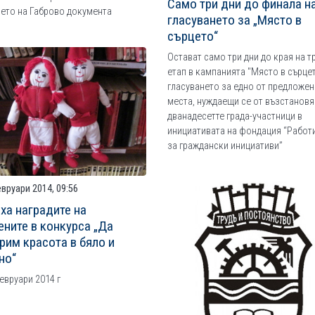
Само три дни до финала н
ето на Габрово документа
гласуването за „Място в
сърцето“
Остават само три дни до края на т
етап в кампанията "Място в сърцет
гласуването за едно от предложен
места, нуждаещи се от възстановя
дванадесетте града-участници в
инициативата на фондация “Работ
за граждански инициативи”
вруари 2014, 09:56
ха наградите на
ените в конкурса „Да
рим красота в бяло и
но“
евруари 2014 г