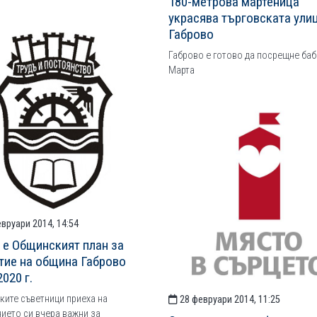
180-метрова мартеница
украсява търговската улиц
Габрово
Габрово е готово да посрещне баб
Марта
вруари 2014, 14:54
 е Общинският план за
тие на община Габрово
020 г.
ите съветници приеха на
28 февруари 2014, 11:25
ието си вчера важни за