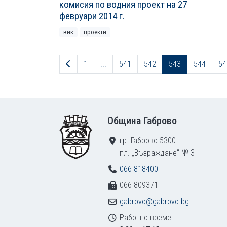
комисия по водния проект на 27
февруари 2014 г.
вик
проекти
Предходна страница
1
...
541
542
543
544
54
Footer
Община Габрово
гр. Габрово 5300
пл. „Възраждане“ № 3
066 818400
066 809371
gabrovo@gabrovo.bg
Работно време