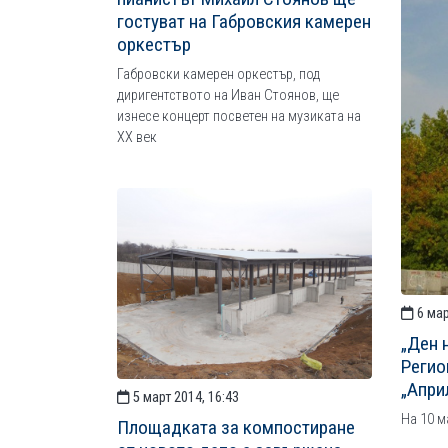
гостуват на Габровския камерен
оркестър
Габровски камерен оркестър, под
диригентството на Иван Стоянов, ще
изнесе концерт посветен на музиката на
ХХ век
6 мар
„Ден 
Регио
„Апри
5 март 2014, 16:43
На 10 м
Площадката за компостиране