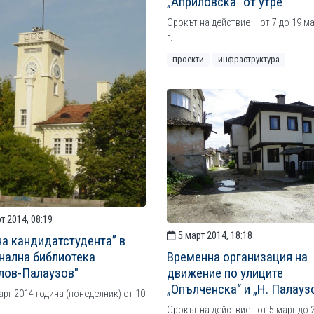
„Априловска“ от утре
Срокът на действие – от 7 до 19 м
г.
проекти
инфраструктура
т 2014, 08:19
5 март 2014, 18:18
на кандидатстудента” в
Временна организация на
нална библиотека
движение по улиците
лов-Палаузов"
„Опълченска“ и „Н. Палауз
арт 2014 година (понеделник) от 10
Срокът на действие - от 5 март до 