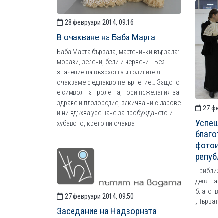
28 февруари 2014, 09:16
В очакване на Баба Марта
Баба Марта бързала, мартенички вързала:
морави, зелени, бели и червени… Без
значение на възрастта и годините я
очакваме с еднакво нетърпение… Защото
е символ на пролетта, носи пожелания за
здраве и плодородие, закичва ни с дарове
27 фе
и ни вдъхва усещане за пробуждането и
Успеш
хубавото, което ни очаква
благо
фотои
репуб
Приблиз
деня на
благот
27 февруари 2014, 09:50
„Първат
Заседание на Надзорната