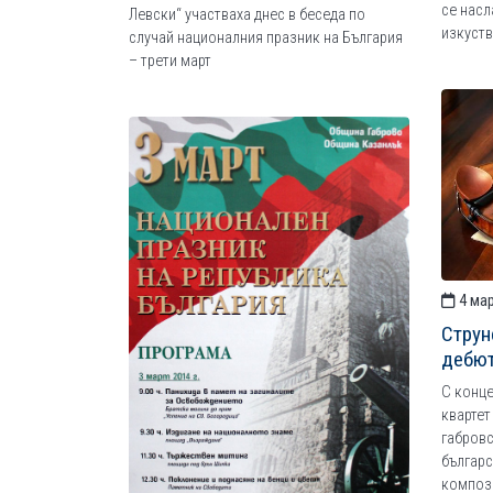
се насл
Левски“ участваха днес в беседа по
изкуст
случай националния празник на България
– трети март
4 мар
Струн
дебют
С конце
квартет
габровс
българс
композ