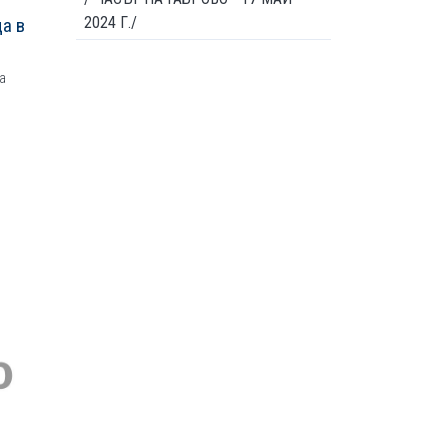
2024 Г./
а в
а