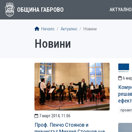
ОБЩИНА ГАБРОВО
АКТУАЛНО
Начало
Актуално
Новини
Новини
СТАТИИ
6 мар
Комун
решав
ефект
проект
7 март 2014, 11:06
Проф. Пенчо Стоянов и
пианистът Михаил Стоянов ще