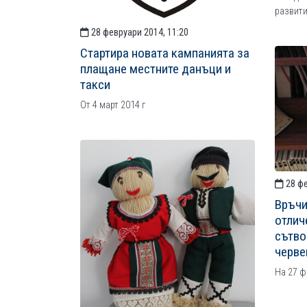
развити
28 февруари 2014, 11:20
Стартира новата кампанията за
плащане местните данъци и
такси
От 4 март 2014 г
28 фе
Връчи
отлич
сътво
черве
На 27 ф