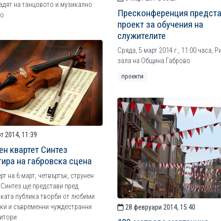
адят на танцовото и музикално
Пресконференция предст
во
проект за обучения на
служителите
Сряда, 5 март 2014 г., 11:00 часа, 
зала на Община Габрово
проекти
т 2014, 11:39
ен квартет Синтез
ира на габровска сцена
рт на 6 март, четвъртък, струнен
 Синтез ще представи пред
ката публика творби от любими
ки и съвременни чуждестранни
28 февруари 2014, 15:40
итори