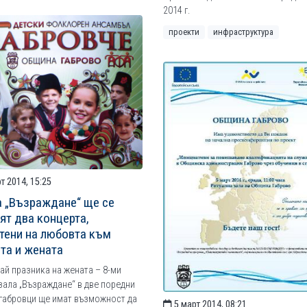
2014 г.
проекти
инфраструктура
т 2014, 15:25
а „Възраждане“ ще се
ят два концерта,
тени на любовта към
та и жената
ай празника на жената – 8-ми
 зала „Възраждане“ в две поредни
габровци ще имат възможност да
5 март 2014, 08:21