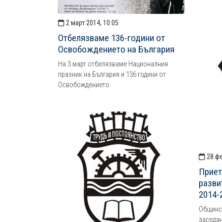
2 март 2014, 10:05
Отбелязваме 136-години от
Освобождението на България
На 3 март отбелязваме Националния
празник на България и 136 години от
Освобождението
28 фе
Приет
разви
2014-2
Общинск
заседан