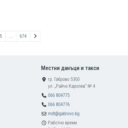
Следваща страница
5
...
674
Местни данъци и такси
гр. Габрово 5300
ул. „Райчо Каролев“ № 4
066 804775
066 804776
mdt@gabrovo.bg
Работно време