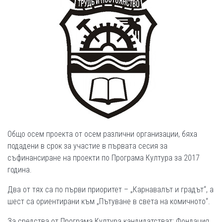
Общо осем проекта от осем различни организации, бяха
подадени в срок за участие в първата сесия за
съфинансиране на проекти по Програма Култура за 2017
година.
Два от тях са по първи приоритет – „Карнавалът и градът“, а
шест са ориентирани към „Пътуване в света на комичното“.
За средства от Програма Култура кандидатстват: Фондация