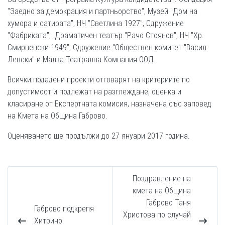
"Заедно за демокрация и партньорство", Музей "Дом на
хумора и сатирата", НЧ "Светлина 1927", Сдружение
"Фабриката", Драматичен театър "Рачо Стоянов", НЧ "Хр.
Смирненски 1949", Сдружение "Обществен комитет "Васил
Левски" и Малка Театрална Компания ООД.
Всички подадени проекти отговарят на критериите по
допустимост и подлежат на разглеждане, оценка и
класиране от Експертната комисия, назначена със заповед
на Кмета на Община Габрово.
Оценяването ще продължи до 27 януари 2017 година.
Поздравление на
кмета на Община
Габрово Таня
Габрово подкрепя
Христова по случай
Хитрино