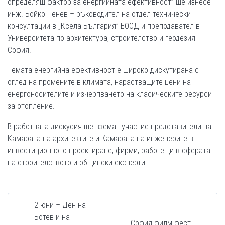
определящ фактор за енергийната ефективност” ще изнесе
инж. Бойко Пенев – ръководител на отдел технически
консултации в „Ксела България” ЕООД и преподавател в
Университета по архитектура, строителство и геодезия -
София.
Темата енергийна ефективност е широко дискутирана с
оглед на промените в климата, нарастващите цени на
енергоносителите и изчерпването на класическите ресурси
за отопление.
В работната дискусия ще вземат участие представители на
Камарата на архитектите и Камарата на инженерите в
инвестиционното проектиране, фирми, работещи в сферата
на строителството и общински експерти.
2 юни – Ден на
Ботев и на
София филм фест