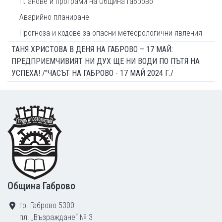
Планове и програми на Община Габрово
Аварийно планиране
Прогноза и кодове за опасни метеорологични явления
ТАНЯ ХРИСТОВА В ДЕНЯ НА ГАБРОВО – 17 МАЙ:
ПРЕДПРИЕМЧИВИЯТ НИ ДУХ ЩЕ НИ ВОДИ ПО ПЪТЯ НА
УСПЕХА! /"ЧАСЪТ НА ГАБРОВО - 17 МАЙ 2024 Г./
Footer
Община Габрово
гр. Габрово 5300
пл. „Възраждане“ № 3