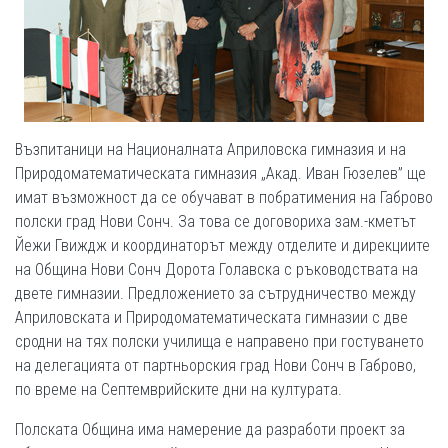
Възпитаници на Националната Априловска гимназия и на
Природоматематическата гимназия „Акад. Иван Гюзелев” ще
имат възможност да се обучават в побратимения на Габрово
полски град Нови Сонч. За това се договориха зам.-кметът
Йежи Гвиждж и координаторът между отделите и дирекциите
на Община Нови Сонч Дорота Голавска с ръководствата на
двете гимназии. Предложението за сътрудничество между
Априловската и Природоматематическата гимназии с две
сродни на тях полски училища е направено при гостуването
на делегацията от партньорския град Нови Сонч в Габрово,
по време на Септемврийските дни на културата.
Полската Община има намерение да разработи проект за