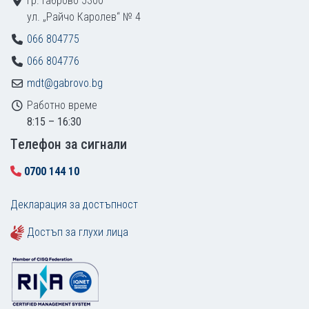
гр. Габрово 5300
ул. „Райчо Каролев“ № 4
066 804775
066 804776
mdt@gabrovo.bg
Работно време
8:15 – 16:30
Tелефон за сигнали
0700 144 10
Декларация за достъпност
Достъп за глухи лица