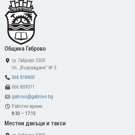
Footer
Община Габрово
гр. Габрово 5300
пл. „Възраждане“ № 3
066 818400
066 809371
gabrovo@gabrovo.bg
Работно време
8:30 – 17:15
Местни данъци и такси