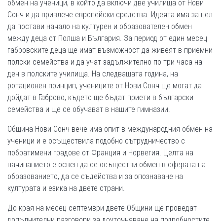
обмен на ученици, в който да включи две училища от Нови
Сонч и да привлече европейски средства. Идеята има за цел
да постави начало на културен и образователен обмен
между деца от Полша и България. За период от един месец
габровските деца ще имат възможност да живеят в приемни
полски семейства и да учат задължително по три часа на
ден в полските училища. На следващата година, на
ротационен принцип, учениците от Нови Сонч ще могат да
дойдат в Габрово, където ще бъдат приети в български
семейства и ще се обучават в нашите гимназии.
Община Нови Сонч вече има опит в международния обмен на
ученици и е осъществила подобно сътрудничество с
побратимени градове от Франция и Норвегия. Целта на
начинанието е освен да се осъществи обмен в сферата на
образованието, да се съдейства и за опознаване на
културата и езика на двете страни.
До края на месец септември двете Общини ще проведат
допълнителни разговори за доуточняване на подробностите,