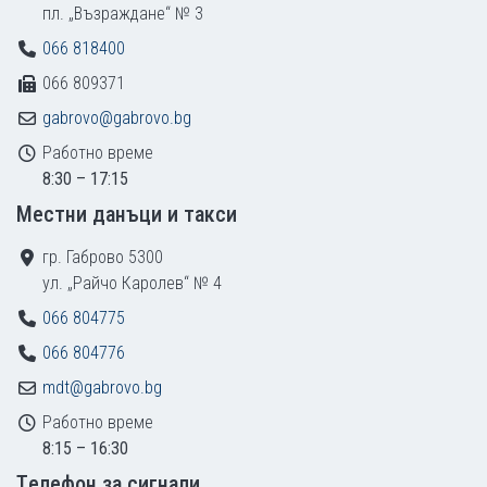
пл. „Възраждане“ № 3
066 818400
066 809371
gabrovo@gabrovo.bg
Работно време
8:30 – 17:15
Местни данъци и такси
гр. Габрово 5300
ул. „Райчо Каролев“ № 4
066 804775
066 804776
mdt@gabrovo.bg
Работно време
8:15 – 16:30
Tелефон за сигнали