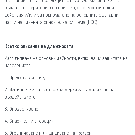
отстраняване на последиците от тях. Формированието се
създава на териториален принцип, за самостоятелни
действия и/или за подпомагане на основните съставни
части на Единната спасителна система (ЕСС).
Кратко описание на длъжността:
Изпълняване на основни дейности, включващи защитата на
населението.
1. Предупреждение;
2. Изпълнение на неотложни мерки за намаляване на
въздействието;
3. Оповестяване;
4. Спасителни операции;
5. Ограничаване и ликвидиране на пожари;