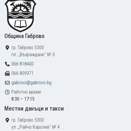
Община Габрово
гр. Габрово 5300
пл. „Възраждане“ № 3
066 818400
066 809371
gabrovo@gabrovo.bg
Работно време
8:30 – 17:15
Местни данъци и такси
гр. Габрово 5300
ул. „Райчо Каролев“ № 4