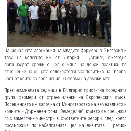
Националната асоциация на младите фермери в България и
тази на колегите им от Унгария – „Агрия”, ежегодно
организират срещи с цел обмяна на добри практики по
отношение на общата селскостопанска политика на Европа,
част от които са посещения на ферми на домакините.
През изминалата седмица в България пристигна поредната
група фермери от страни-членки на Европейския съюз.
Посещението им започна от Министерство на земеделието и
храните и Държавен фонд „Земеделие”, където се срещнаха
със заместник-министри в съответните ресори, след което
продължиха по набелязаната цел на визитата – регион