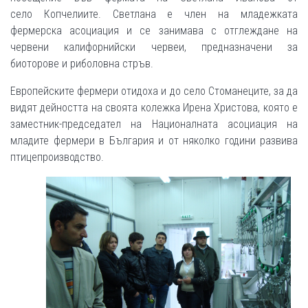
село Копчелиите. Светлана е член на младежката
фермерска асоциация и се занимава с отглеждане на
червени калифорнийски червеи, предназначени за
биоторове и риболовна стръв.
Европейските фермери отидоха и до село Стоманеците, за да
видят дейността на своята колежка Ирена Христова, която е
заместник-председател на Националната асоциация на
младите фермери в България и от няколко години развива
птицепроизводство.