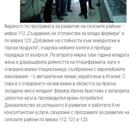
Видяното по програмата за развитие на селските райони –
мярка 112 „Създаване на стопанства за млади фермери” и
по мярка 123 „Добавяне на стойности към земеделски и
горски продукти”, очарова нейните колеги и пробуди
поредица от въпроси. По втората мярка тази година младата
жена е доразширила дейността на птицефермата, като е
отворила малка птицекланица, съобразена с европейските
изисквания – с автоматични линии, изработени в Италия. С
това и с отварянето на магазини в областта за прясно
охладено месо младият фермер Ирена Христова е затворила
цялостно кръга: производител-краен потребител.
Доказателство за успешното й развитие е работата й по
консултантски услуги, свързани с програмите за развитие на
селските райони по мерки 112, 121 и 123.