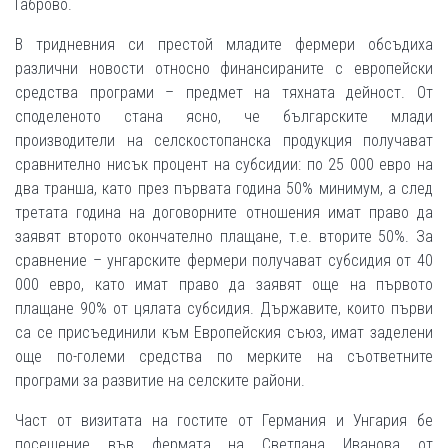
Габрово.
В тридневния си престой младите фермери обсъдиха
различни новости относно финансираните с европейски
средства програми – предмет на тяхната дейност. От
споделеното стана ясно, че българските млади
производители на селскостопанска продукция получават
сравнително нисък процент на субсидии: по 25 000 евро на
два транша, като през първата година 50% минимум, а след
третата година на договорните отношения имат право да
заявят второто окончателно плащане, т.е. вторите 50%. За
сравнение – унгарските фермери получават субсидия от 40
000 евро, като имат право да заявят още на първото
плащане 90% от цялата субсидия. Държавите, които първи
са се присъединили към Европейския съюз, имат заделени
още по-големи средства по мерките на съответните
програми за развитие на селските райони.
Част от визитата на гостите от Германия и Унгария бе
посещение във фермата на Светлана Иванова от