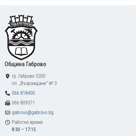
Footer
Община Габрово
гр. Габрово 5300
пл. „Възраждане“ № 3
066 818400
066 809371
gabrovo@gabrovo.bg
Работно време
8:30 – 17:15