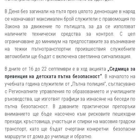
В Деня без загинали на пътя през цялото денонощие в наряд
се назначават максимален брой служители с правомощия по
Закона за движение по пътищата, за да се използват
наличните технически средства за контрол. С цел
ограничаване до минимум на предпоставките за възникване
на тежки пътнотранспортни произшествия служебните
автомобили ще бъдат с включена светлинна сигнализация.
В дните от 16 до 22 септември e в ход акцията
„Седмица за
превенция на детската пътна безопасност“
. В началото на
учебната година служители от „Пътна полиция”, съгласувано
с Регионалните управления по образованието и училищните
ръководства, ще изготвят графици за изнасяне на беседи по
пътна безопасност. В даваните практически препоръки
вниманието ще бъде насочено към рисковите пешеходни
преходи, кръстовища, участъци и спирки на масовия градски
транспорт, като ще бъдат очертани конкретни безопасни
маршрути от дома до училище и обратно.