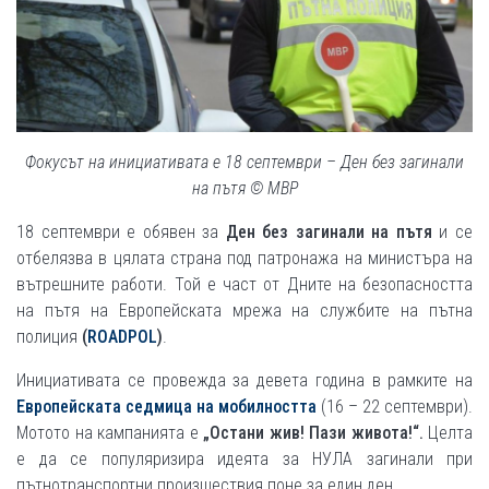
Фокусът на инициативата е 18 септември – Ден без загинали
на пътя © МВР
18 септември е обявен за
Ден без загинали на пътя
и се
отбелязва в цялата страна под патронажа на министъра на
вътрешните работи. Той е част от Дните на безопасността
на пътя на Европейската мрежа на службите на пътна
полиция
(
ROADPOL
)
.
Инициативата се провежда за девета година в рамките на
Европейската седмица на мобилността
(16 – 22 септември).
Мотото на кампанията е
„Остани жив! Пази живота!“.
Целта
е да се популяризира идеята за НУЛА загинали при
пътнотранспортни произшествия поне за един ден.