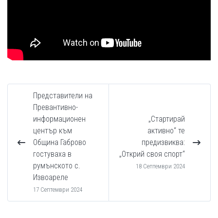
Представители на
Превантивно-
информационен
„Стартирай
център към
активно“ те
Община Габрово
предизвиква:
гостуваха в
„Открий своя спорт“
румънското с.
18 Септември 2024
Извоареле
17 Септември 2024