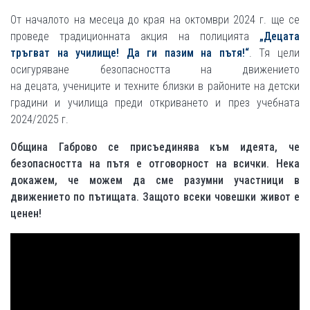
От началото на месеца до края на октомври 2024 г. ще се
проведе традиционната акция на полицията
„Децата
тръгват на училище! Да ги пазим на пътя!“
. Тя цели
осигуряване безопасността на движението
на децата, учениците и техните близки в районите на детски
градини и училища преди откриването и през учебната
2024/2025 г.
Община Габрово се присъединява към идеята, че
безопасността на пътя е отговорност на всички.
Нека
докажем, че можем да сме разумни участници в
движението по пътищата. З
ащото всеки човешки живот е
ценен!