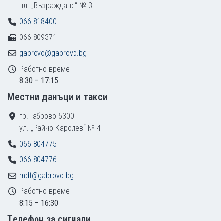
пл. „Възраждане“ № 3
066 818400
066 809371
gabrovo@gabrovo.bg
Работно време
8:30 – 17:15
Местни данъци и такси
гр. Габрово 5300
ул. „Райчо Каролев“ № 4
066 804775
066 804776
mdt@gabrovo.bg
Работно време
8:15 – 16:30
Tелефон за сигнали