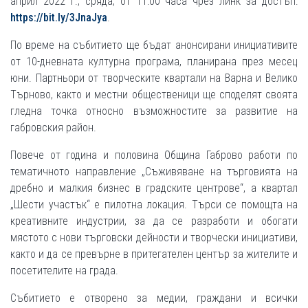
април 2022 г., сряда, от 11:00 часа чрез линк за достъп:
https://bit.ly/3JnaJya
.
По време на събитието ще бъдат анонсирани инициативите
от 10-дневната културна програма, планирана през месец
юни. Партньори от творческите квартали на Варна и Велико
Търново, както и местни общественици ще споделят своята
гледна точка относно възможностите за развитие на
габровския район.
Повече от година и половина Община Габрово работи по
тематичното направление „Съживяване на търговията на
дребно и малкия бизнес в градските центрове“, а квартал
„Шести участък“ е пилотна локация. Търси се помощта на
креативните индустрии, за да се разработи и обогати
мястото с нови търговски дейности и творчески инициативи,
както и да се превърне в притегателен център за жителите и
посетителите на града.
Събитието е отворено за медии, граждани и всички