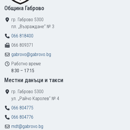
Община Габрово
гр. Габрово 5300
пл. „Възраждане“ № 3
066 818400
066 809371
gabrovo@gabrovo.bg
Работно време
8:30 – 17:15
Местни данъци и такси
гр. Габрово 5300
ул. „Райчо Каролев“ № 4
066 804775
066 804776
mdt@gabrovo.bg