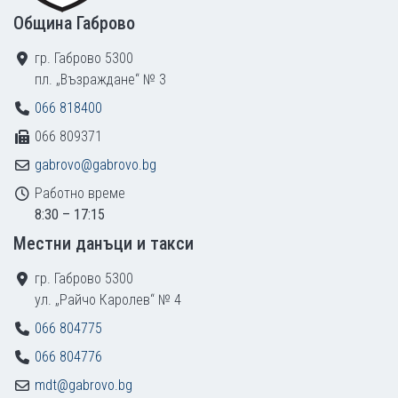
Община Габрово
гр. Габрово 5300
пл. „Възраждане“ № 3
066 818400
066 809371
gabrovo@gabrovo.bg
Работно време
8:30 – 17:15
Местни данъци и такси
гр. Габрово 5300
ул. „Райчо Каролев“ № 4
066 804775
066 804776
mdt@gabrovo.bg