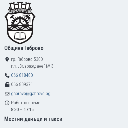
Footer
Община Габрово
гр. Габрово 5300
пл. „Възраждане“ № 3
066 818400
066 809371
gabrovo@gabrovo.bg
Работно време
8:30 – 17:15
Местни данъци и такси