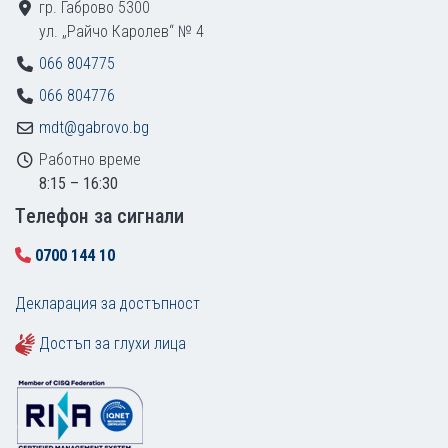
гр. Габрово 5300
ул. „Райчо Каролев“ № 4
066 804775
066 804776
mdt@gabrovo.bg
Работно време
8:15 – 16:30
Tелефон за сигнали
0700 144 10
Декларация за достъпност
Достъп за глухи лица