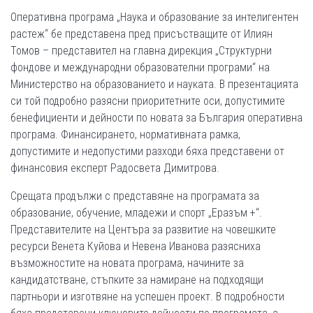
Оперативна програма „Наука и образование за интелигентен
растеж“ бе представена пред присъстващите от Илиян
Томов – представител на главна дирекция „Структурни
фондове и международни образователни програми“ на
Министерство на образованието и науката. В презентацията
си той подробно разясни приоритетните оси, допустимите
бенефициенти и дейности по новата за България оперативна
програма. Финансирането, нормативната рамка,
допустимите и недопустими разходи бяха представени от
финансовия експерт Радосвета Димитрова.
Срещата продължи с представяне на програмата за
образование, обучение, младежи и спорт „Еразъм +“.
Представителите на Центъра за развитие на човешките
ресурси Венета Куйова и Невена Иванова разясниха
възможностите на новата програма, начините за
кандидатстване, стъпките за намиране на подходящи
партньори и изготвяне на успешен проект. В подробности