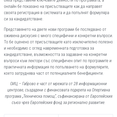
бяха представени ключовите дейности по програмата, а
онлайн бе показано на присъстващите как да направят
своята регистрация в системата и да попълнят формуляра
си за кандидатстване.
Представянето на двете нови програми бе последвано от
оживена дискусия с много специфични и конкретни въпроси.
То бе оценено от присъстващите като изключително полезно
и необходимо с оглед навременната подготовка за
кандидатстване, възможността за задаване на конкретни
въпроси към лектори със специфичен опит по програмите и
практичната информация по попълването на формулярите,
което затруднява част от потенциалните бенефициенти.
ОИЦ – Габрово е част от мрежата от 2
8
информационни
центрове, създадени
с финансовата подкрепа на Опертивна
програма „Техническа помощ”, съфинансирана от Европейския
съюз чрез Европейския фонд за регионално развитие
.