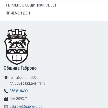
ТЪРСЕНЕ В ОБЩИНСКИ СЪВЕТ
ПРИЕМЕН ДЕН
Footer
Община Габрово
гр. Габрово 5300
пл. „Възраждане“ № 3
066 818400
066 809371
gabrovo@gabrovo.bg