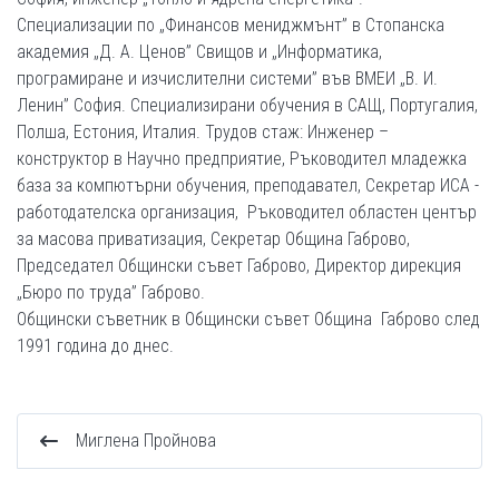
Специализации по „Финансов мениджмънт” в Стопанска
академия „Д. А. Ценов” Свищов и „Информатика,
програмиране и изчислителни системи” във ВМЕИ „В. И.
Ленин” София. Специализирани обучения в САЩ, Португалия,
Полша, Естония, Италия. Трудов стаж: Инженер –
конструктор в Научно предприятие, Ръководител младежка
база за компютърни обучения, преподавател, Секретар ИСА -
работодателска организация, Ръководител областен център
за масова приватизация, Секретар Община Габрово,
Председател Общински съвет Габрово, Директор дирекция
„Бюро по труда” Габрово.
Общински съветник в Общински съвет Община Габрово след
1991 година до днес.
Миглена Пройнова