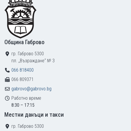
Footer
Община Габрово
гр. Габрово 5300
пл. „Възраждане“ № 3
066 818400
066 809371
gabrovo@gabrovo.bg
Работно време
8:30 – 17:15
Местни данъци и такси
гр. Габрово 5300