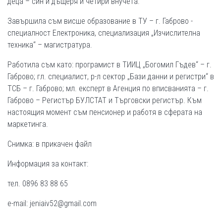
деца – син и дъщеря и четири внучета.
Завършила съм висше образование в ТУ – г. Габрово -
специалност Електроника, специализация „Изчислителна
техника“ – магистратура.
Работила съм като: програмист в ТИИЦ „Богомил Гъдев“ – г.
Габрово; гл. специалист, р-л сектор „Бази данни и регистри“ в
ТСБ – г. Габрово; мл. експерт в Агенция по вписванията – г.
Габрово – Регистър БУЛСТАТ и Търговски регистър. Към
настоящия момент съм пенсионер и работя в сферата на
маркетинга.
Снимка: в прикачен файл
Информация за контакт:
тел. 0896 83 88 65
e-mail: jeniaiv52@gmail.com