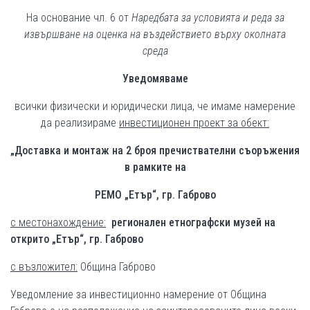
На основание чл. 6 от
Наредбата за условията и реда за
извършване на оценка на въздействието върху околната
среда
Уведомяваме
всички физически и юридически лица, че имаме намерение
да реализираме
инвестиционен проект за обект:
„Доставка и монтаж на 2 броя пречиствателни съоръжения
в рамките на
РЕМО „
E
тър“, гр. Габрово
с местонахождение:
регионален етнографски музей на
открито „
E
тър“, гр. Габрово
с възложител:
Община Габрово
Уведомление за инвестиционно намерение от Община