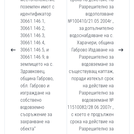
поземлен имот с
Разрешително за
идентификатор
водоползване
30661.146.1,
№100410/21.05.2004г.,
30661.146.2,
за допълнително
30661.146.3,
водоснабдяване на с.
30661.146.4,
Харачери, община
30661.146.5, и
Габрово Издаване на
30661.146.9, в
Разрешително за
землището на с.
водовземане за
Здравковец,
съществуващ каптаж,
община Габрово,
поради изтекъл срок
обл. Габрово и
на действие на
изграждане на
Разрешително за
собствено
водовземане №
водовземно
11510082/28.06.2007г.,
съоръжение за
с което е продължен
захранване на
срока на действие на
обекта“
Разрешително за