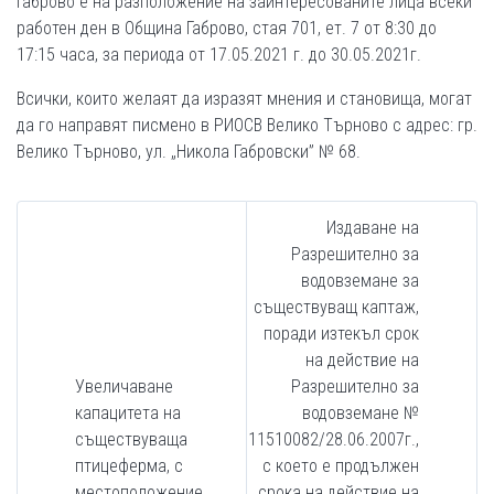
Габрово е на разположение на заинтересованите лица всеки
работен ден в Община Габрово, стая 701, ет. 7 от 8:30 до
17:15 часа, за периода от 17.05.2021 г. до 30.05.2021г.
Всички, които желаят да изразят мнения и становища, могат
да го направят писмено в РИОСВ Велико Търново с адрес: гр.
Велико Търново, ул. „Никола Габровски” № 68.
Издаване на
Разрешително за
водовземане за
съществуващ каптаж,
поради изтекъл срок
на действие на
Увеличаване
Разрешително за
капацитета на
водовземане №
съществуваща
11510082/28.06.2007г.,
птицеферма, с
с което е продължен
местоположение
срока на действие на