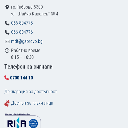
гр. Габрово 5300
ул. „Райчо Каролев“ № 4
066 804775
066 804776
mdt@gabrovo.bg
Работно време
8:15 – 16:30
Tелефон за сигнали
0700 144 10
Декларация за достъпност
Достъп за глухи лица