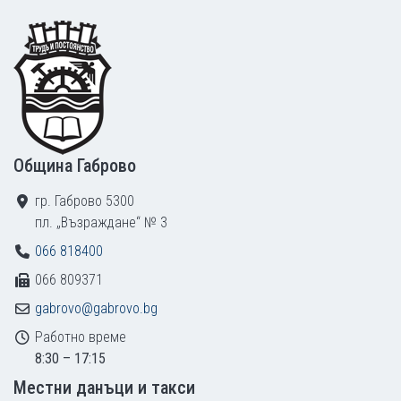
Footer
Община Габрово
гр. Габрово 5300
пл. „Възраждане“ № 3
066 818400
066 809371
gabrovo@gabrovo.bg
Работно време
8:30 – 17:15
Местни данъци и такси