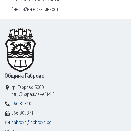
Енергийна ефективност
Footer
Община Габрово
гр. Габрово 5300
пл. „Възраждане“ № 3
066 818400
066 809371
gabrovo@gabrovo.bg