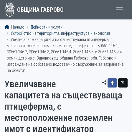
ОБЩИНА ГАБРОВО
Начало
Дейности и услуги
Устройство на територията, инфраструктура и екология
Увеличаване капацитета на съществуваща птицеферма, с
местоположение поземлен имот с идентификатор 30661.146.1,
30661.146.2, 30661.146.3, 30661.146.4, 30661.146.5, и 30661.146.9, в
землището на с. Здравковец, община Габрово, обл. Габрово и
изграждане на собствено водовземно съоръжение за захранване
на обекта“
Увеличаване
капацитета на съществуваща
птицеферма, с
местоположение поземлен
имот с идентификатор