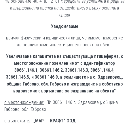
На основание чл. 4, ал. 2 от
Наредбата за условията и реда за
извършване на оценка на въздействието върху околната
среда
Уведомяваме
всички физически и юридически лица, че имаме намерение
да реализираме
инвестиционен проект за обект:
Увеличаване капацитета на съществуваща птицеферма, с
местоположение поземлен имот с идентификатор
30661.146.1, 30661.146.2, 30661.146.3, 30661.146.4,
30661.146.5, и 30661.146.9, в землището на с. Здравковец,
община Габрово, обл. Габрово и изграждане на собствено
водовземно съоръжение за захранване на обекта“
с местонахождение:
ПИ 30661.146 с. Здравковец, община
Габрово, обл. Габрово
с възложител:
„МАР - КРАФТ“ ООД