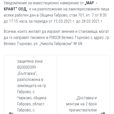
Уведомление за инвестиционно намерение от
„МАР -
КРАФТ“ ООД,
е на разположение на заинтересованите лица
всеки работен ден в Община Габрово, стая 701, ет. 7 от 8:30
до 17:15 часа, за периода от 15.03.2021 г. до 28.03.2021 г.
Всички, които желаят да изразят мнения и становища, могат
да го направят писмено в РИОСВ Велико Търново с адрес: гр.
Велико Търново, ул. „Никола Габровски” № 68.
защитена зона
BG0000399
„Българка“,
разположена в
землищата на гр.
Габрово, с.
Чарково, община
„Доставка и
Габрово, област
монтаж на 2 броя
Габрово, с.
пречиствателни