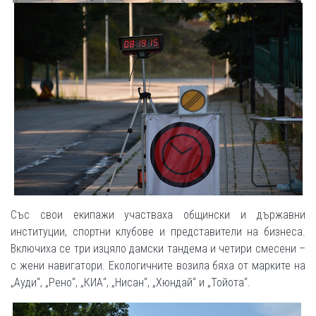
Със свои екипажи участваха общински и държавни
институции, спортни клубове и представители на бизнеса.
Включиха се три изцяло дамски тандема и четири смесени –
с жени навигатори. Екологичните возила бяха от марките на
„Ауди“, „Рено“, „КИА“, „Нисан“, „Хюндай“ и „Тойота“.