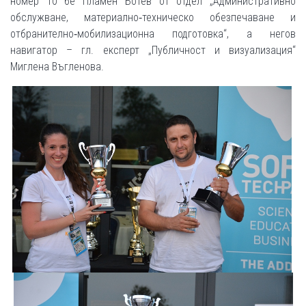
номер 10 бе Пламен Ботев от отдел „Административно
обслужване, материално‐техническо обезпечаване и
отбранително‐мобилизационна подготовка“, а негов
навигатор – гл. експерт „Публичност и визуализация“
Миглена Въгленова.