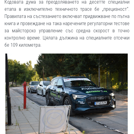
Кодовата дума за преодоляването на десетте специални
етапа в изключително техничното трасе бе „прецизност“.
Правилата на състезанието включват придвижване по пътна
книга и провеждане на така наречените регулаторни тестове
за майсторско управление със средна скорост в точно
контролно време. Цялата дължина на специалните отсечки
бе 109 километра.