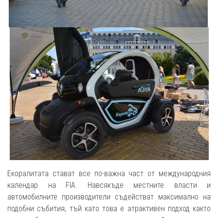
Екоралитата стават все по-важна част от международния
календар на FIA. Навсякъде местните власти и
автомобилните производители съдействат максимално на
подобни събития, тъй като това е атрактивен подход както