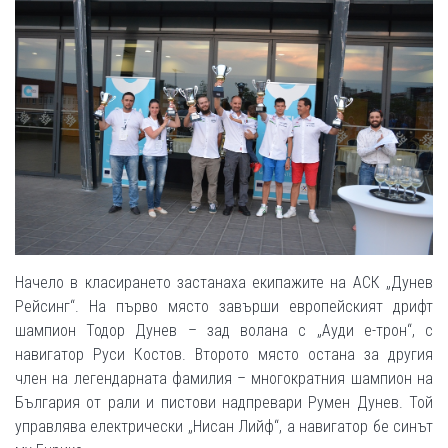
Начело в класирането застанаха екипажите на АСК „Дунев
Рейсинг“. На първо място завърши европейският дрифт
шампион Тодор Дунев – зад волана с „Ауди е-трон“, с
навигатор Руси Костов. Второто място остана за другия
член на легендарната фамилия – многократния шампион на
България от рали и пистови надпревари Румен Дунев. Той
управлява електрически „Нисан Лийф“, а навигатор бе синът