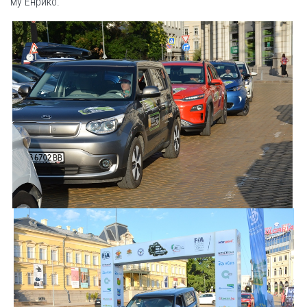
му Енрико.