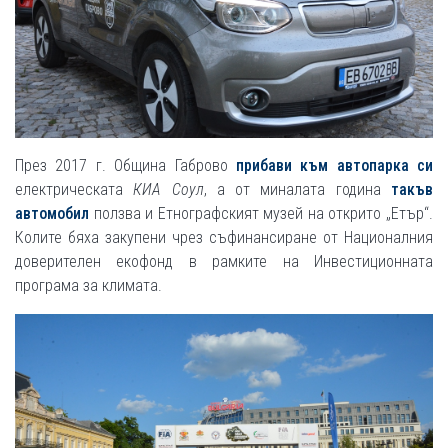
През 2017 г. Община Габрово
прибави към автопарка си
електрическата
КИА Соул
, а от миналата година
такъв
автомобил
ползва и Етнографският музей на открито „Етър“.
Колите бяха закупени чрез съфинансиране от Националния
доверителен екофонд в рамките на Инвестиционната
програма за климата.