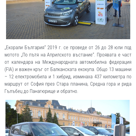
„Екорали България“ 2019 г. се проведе от 26 до 28 юли под
мотото „По пътя на Априлското въстание“. Проявата е част
от календара на Международната автомобилна федерация
(FIA) и важен кръг от Балканската екокупа. Общо 13 машини
– 12 електромобила и 1 хибрид, изминаха 437 километра по
маршрут от София през Стара планина, Средна гора и рида
Гълъбец до Панагюрище и обратно.