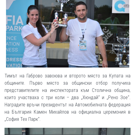
Тимът на Габрово завоюва и второто място за Купата на
общините. Първо място за общински отбор получиха
представителите на инспектората към Столична община,
които участваха с три коли – два „Хюндай“ и „Рено Зое“.
Наградите връчи президентът на Автомобилната федерация
на България Камен Михайлов на официална церемония в
„София Тех Парк“.