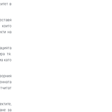
итет в
оставя
 които
екти на
тацията
ра тя.
ма като
оворния
ионната
отчитат
ктите,
ане за