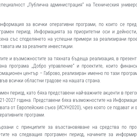
специалност „Публична администрация“ на Техническия универс
информация за всички оперативни програми, по които се пред
рамен период. Информацията за приоритетни оси и дейности,
жена със споделянето на успешни примери за реализирани про
ставата им за реалните инвестиции.
тите и възможностите за тяхната бъдеща реализация, в презен
на програма „Добро управление“ и проектите, които финанси
рмационен център – Габрово, реализиран именно по тази програ
във всички областни градове на нашата страна.
мен период, като бяха представени най-важните акценти в прег
21-2027 година. Представени бяха възможностите на Информац
вата от Европейския съюз (ИСУН2020), чрез която се подават и 
еративните програми.
ързани с принципите за възстановяване на средства по прое
етите на следващия програмен период, начините за информир