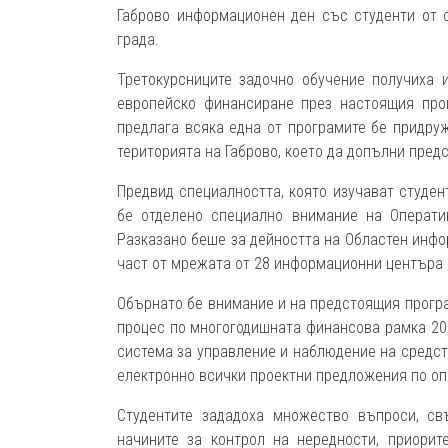
Габрово информационен ден със студенти от 
града.
Третокурсниците задочно обучение получиха 
европейско финансиране през настоящия прог
предлага всяка една от програмите бе придру
територията на Габрово, което да допълни пред
Предвид специалността, която изучават студен
бе отделено специално внимание на Оператив
Разказано беше за дейността на Областен инфо
част от мрежата от 28 информационни центъра 
Обърнато бе внимание и на предстоящия програ
процес по многогодишната финансова рамка 20
система за управление и наблюдение на средст
електронно всички проектни предложения по оп
Студентите зададоха множество въпроси, св
начините за контрол на нередности, приорит