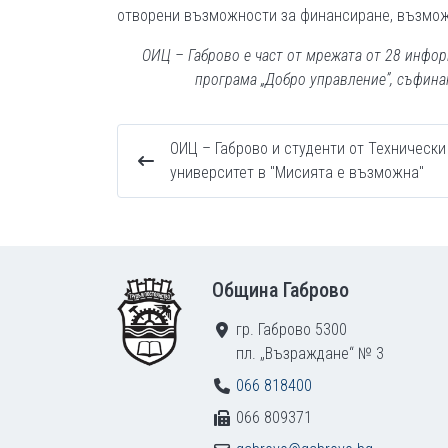
отворени възможности за финансиране, възмож
ОИЦ – Габрово е част от мрежата от 28 инфо
програма „Добро управление”, съфина
ОИЦ – Габрово и студенти от Технически
университет в "Мисията е възможна"
Footer
Община Габрово
гр. Габрово 5300
пл. „Възраждане“ № 3
066 818400
066 809371