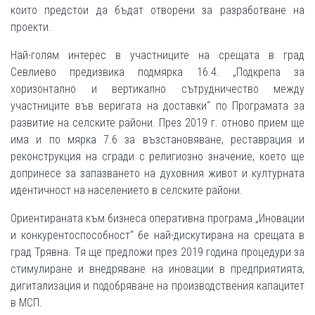
които предстои да бъдат отворени за разработване на
проекти.
Най-голям интерес в участниците на срещата в град
Севлиево предизвика подмярка 16.4. „Подкрепа за
хоризонтално и вертикално сътрудничество между
участниците във веригата на доставки“ по Програмата за
развитие на селските райони. През 2019 г. отново прием ще
има и по мярка 7.6 за възстановяване, реставрация и
реконструкция на сгради с религиозно значение, което ще
допринесе за запазването на духовния живот и културната
идентичност на населението в селските райони.
Ориентираната към бизнеса оперативна програма „Иновации
и конкурентоспособност“ бе най-дискутирана на срещата в
град Трявна. Тя ще предложи през 2019 година процедури за
стимулиране и внедряване на иновации в предприятията,
дигитализация и подобряване на производствения капацитет
в МСП.