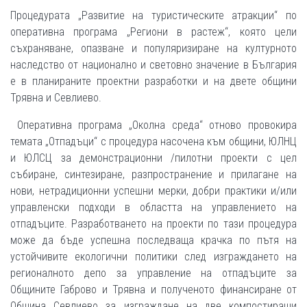
Процедурата „Развитие на туристическите атракции“ по
оперативна програма „Региони в растеж“, която цели
съхраняване, опазване и популяризиране на културното
наследство от национално и световно значение в България
е в планираните проектни разработки и на двете общини
Трявна и Севлиево.
Оперативна програма „Околна среда“ отново провокира
темата „Отпадъци“ с процедура насочена към общини, ЮЛНЦ
и ЮЛСЦ за демонстрационни /пилотни проекти с цел
събиране, синтезиране, разпространение и прилагане на
нови, нетрадиционни успешни мерки, добри практики и/или
управленски подходи в областта на управлението на
отпадъците. Разработването на проекти по тази процедура
може да бъде успешна последваща крачка по пътя на
устойчивите екологични политики след изграждането на
регионалното депо за управление на отпадъците за
Общините Габрово и Трявна и полученото финансиране от
Община Севлиево за изграждане на две компостиращи