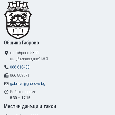
Footer
Община Габрово
гр. Габрово 5300
пл. „Възраждане“ № 3
066 818400
066 809371
gabrovo@gabrovo.bg
Работно време
8:30 – 17:15
Местни данъци и такси