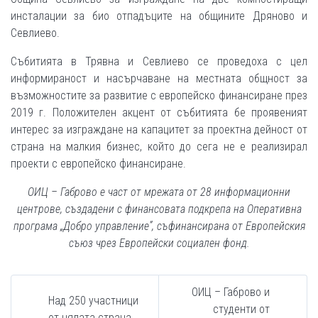
инсталации за био отпадъците на общините Дряново и
Севлиево.
Събитията в Трявна и Севлиево се проведоха с цел
информираност и насърчаване на местната общност за
възможностите за развитие с европейско финансиране през
2019 г. Положителен акцент от събитията бе проявеният
интерес за изграждане на капацитет за проектна дейност от
страна на малкия бизнес, който до сега не е реализирал
проекти с европейско финансиране.
ОИЦ – Габрово е част от мрежата от 28 информационни
центрове, създадени с финансовата подкрепа на Оперативна
програма „Добро управление”, съфинансирана от Европейския
съюз чрез Европейски социален фонд.
ОИЦ – Габрово и
Над 250 участници
студенти от
от цялата страна