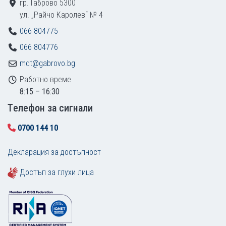
гр. Габрово 5300
ул. „Райчо Каролев“ № 4
066 804775
066 804776
mdt@gabrovo.bg
Работно време
8:15 – 16:30
Tелефон за сигнали
0700 144 10
Декларация за достъпност
Достъп за глухи лица