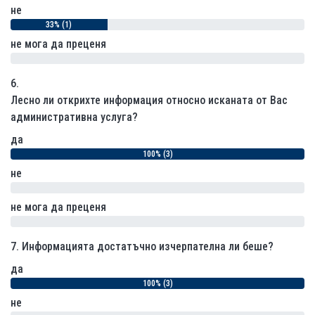
не
33% (1)
не мога да преценя
0% (0)
6.
Лесно ли открихте информация относно исканата от Вас
административна услуга?
да
100% (3)
не
0% (0)
не мога да преценя
0% (0)
7.
Информацията достатъчно изчерпателна ли беше?
да
100% (3)
не