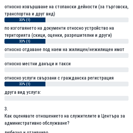
относно извършване на стопански дейности (за търговска,
транспортна и друг вид)
33% (1)
по изготвянето на документи относно устройство на
територията (скици, оценки, разрешителни и други)
33% (1)
относно отдаване под наем на жилищен/нежилищен имот
0% (0)
относно местни данъци и такси
0% (0)
относно услуги свързани с гражданска регистрация
33% (1)
друга вид услуга:
0% (0)
3.
Как оценявате отношението на служителите в Центъра за
административно обслужване?
любезно и отзивчиво