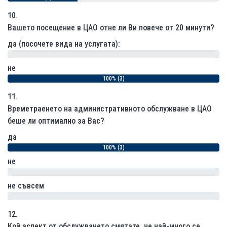
10.
Вашето посещение в ЦАО отне ли Ви повече от 20 минути?
да (посочете вида на услугата):
0% (0)
не
100% (3)
11.
Времетраенето на административното обслужване в ЦАО
беше ли оптимално за Вас?
да
100% (3)
не
0% (0)
не съвсем
0% (0)
12.
Кой аспект от обслужването смятате, че най-много се