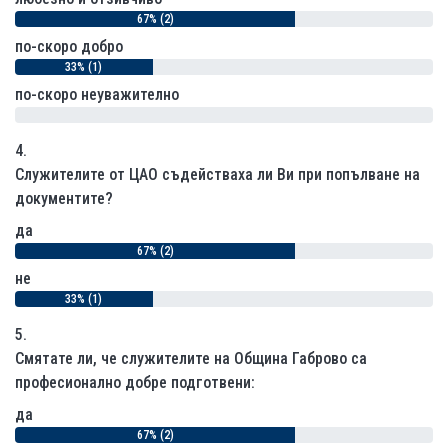
67% (2)
по-скоро добро
33% (1)
по-скоро неуважително
0% (0)
4.
Служителите от ЦАО съдействаха ли Ви при попълване на
документите?
да
67% (2)
не
33% (1)
5.
Смятате ли, че служителите на Община Габрово са
професионално добре подготвени:
да
67% (2)