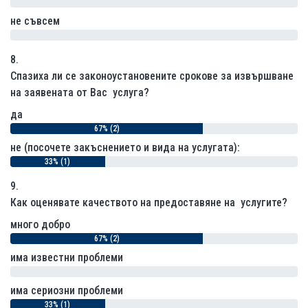
0% (0)
не съвсем
0% (0)
8.
Спазиха ли се законоустановените срокове за извършване
на заявената от Вас услуга?
да
67% (2)
не (посочете закъснението и вида на услугата):
33% (1)
9.
Как оценявате качеството на предоставяне на услугите?
много добро
67% (2)
има известни проблеми
0% (0)
има сериозни проблеми
33% (1)