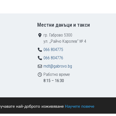
Местни данъци и такси
гр. Габрово 5300
ул. „Райчо Каролев“ № 4
066 804775
066 804776
mdt@gabrovo.bg
Работно време
8:15 – 16:30
получавате най-доброто изживяване
Научете повече
азени.