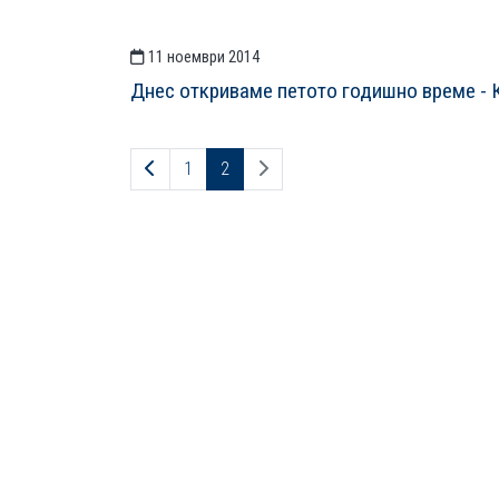
11 ноември 2014
Днес откриваме петото годишно време - 
Предходна страница
Следваща страница
1
2