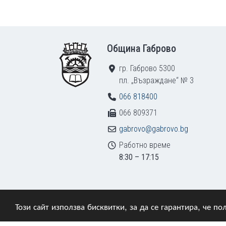
Footer
Община Габрово
гр. Габрово 5300
пл. „Възраждане“ № 3
066 818400
066 809371
gabrovo@gabrovo.bg
Работно време
8:30 – 17:15
Този сайт използва бисквитки, за да се гарантира, че 
© 2009–2026 Община Габрово. Всички права зап